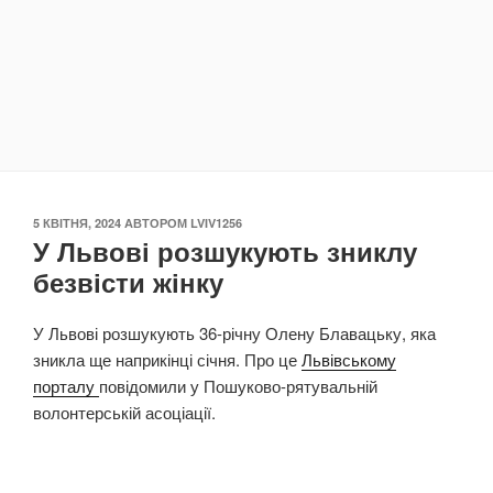
ОПУБЛІКОВАНО
5 КВІТНЯ, 2024
АВТОРОМ
LVIV1256
У Львові розшукують зниклу
безвісти жінку
У Львові розшукують 36-річну Олену Блавацьку, яка
зникла ще наприкінці січня. Про це
Львівському
порталу
повідомили у Пошуково-рятувальній
волонтерській асоціації.