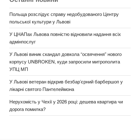
Польща розслідує справу недобудованого Центру
польської культури у Львові
У ЦНАПах Львова повністю відновили надання всіх
адмінпослуг
У Львові виник скандал довкола “освячення” нового
корпусу UNBROKEN, куди запросили митрополита
УПЦ МП
У Львові ветеран відкрив безбар’єрний барбершоп у
лікарні святого Пантелеймона
Нерухомість у Чехії у 2026 році: дешева квартира чи
дорога помилка?