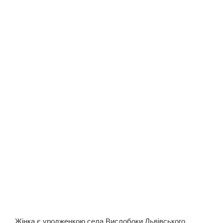
Жінка є уродженкою села Вислобоки Львівського