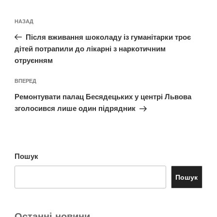
Навігація
Попередній
НАЗАД
записів
запис:
Після вживання шоколаду із гуманітарки троє
дітей потрапили до лікарні з наркотичним
отруєнням
Наступний
ВПЕРЕД
запис
Ремонтувати палац Бесядецьких у центрі Львова
зголосився лише один підрядник
Пошук
Пошук
Останні новини