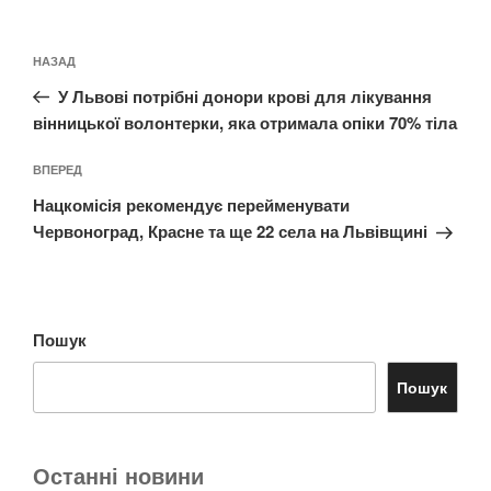
Навігація
Попередній
НАЗАД
записів
запис:
У Львові потрібні донори крові для лікування
вінницької волонтерки, яка отримала опіки 70% тіла
Наступний
ВПЕРЕД
запис
Нацкомісія рекомендує перейменувати
Червоноград, Красне та ще 22 села на Львівщині
Пошук
Пошук
Останні новини