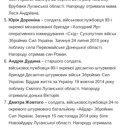
Врубівки Луганської області. Нагороду отримала мама
Леся Андріївна.
Юрія Дороніна
– солдата, військовослужбовця 93-ї
окремої механізованої бригади «Холодний Яр»
оперативного командування «Схід» Сухопутних військ
Збройних Сил України. Загинув 24 липня 2015 року
поблизу села Первомайське Донецької області.
Нагороду отримав син Роман.
Андрія Дудина
– старшого солдата,
військовослужбовця 80-ї окремої десантно-штурмової
бригади Десантно-штурмових військ Збройних Сил
України. Віддав життя за Україну 19 жовтня 2014 року
поблизу Смілого Луганської області. Нагороду
отримала донька Вікторія.
Дмитра Жовтого
– солдата, військовослужбовця 24-го
окремого штурмового батальйону «Айдар» Збройних
Сил України. Загинув 15 листопада 2014 року біля
Новоайдару Луганської області. Нагороду отримала