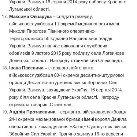
України. Загинув 16 серпня 2014 року поблизу Красного
Луганської області.
Максима Овчарука –
солдата резерву,
військовослужбовця 1-ї окремої медичної роти імені
Миколи Пирогова Північного оперативно-
територіального об’єднання Національної гвардії
України. Загинув під час виконання службових
обов’язків 9 лютого 2015 року поблизу села Логвинове
Донецької області. Нагороду отримав син Олександр.
Івана Пасевича –
старшого лейтенанта,
військовослужбовця 80-ї окремої десантно-штурмової
бригади Десантно-штурмових військ Збройних Сил
України. Загинув, захищаючи Україну, 16 серпня 2014
року біля села Красне Луганської області. Нагороду
отримала товариш Станіслав.
Андрія Протасевича
– сержанта, військовослужбовця
24-ї окремої механізованої бригади імені короля Данила
оперативного командування «Захід» Сухопутних військ
Збройних Сил України. Трагічно загинув 16-го вересня