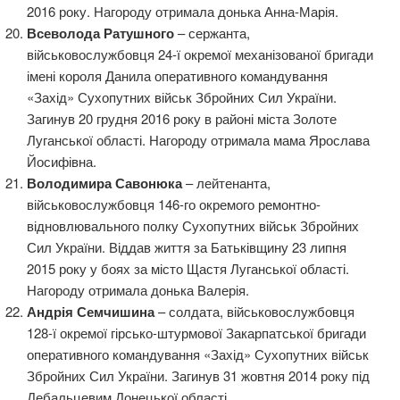
2016 року. Нагороду отримала донька Анна-Марія.
Всеволода Ратушного
– сержанта,
військовослужбовця 24-ї окремої механізованої бригади
імені короля Данила оперативного командування
«Захід» Сухопутних військ Збройних Сил України.
Загинув 20 грудня 2016 року в районі міста Золоте
Луганської області. Нагороду отримала мама Ярослава
Йосифівна.
Володимира Савонюка
– лейтенанта,
військовослужбовця 146-го окремого ремонтно-
відновлювального полку Сухопутних військ Збройних
Сил України. Віддав життя за Батьківщину 23 липня
2015 року у боях за місто Щастя Луганської області.
Нагороду отримала донька Валерія.
Андрія Семчишина
– солдата, військовослужбовця
128-ї окремої гірсько-штурмової Закарпатської бригади
оперативного командування «Захід» Сухопутних військ
Збройних Сил України. Загинув 31 жовтня 2014 року під
Дебальцевим Донецької області.