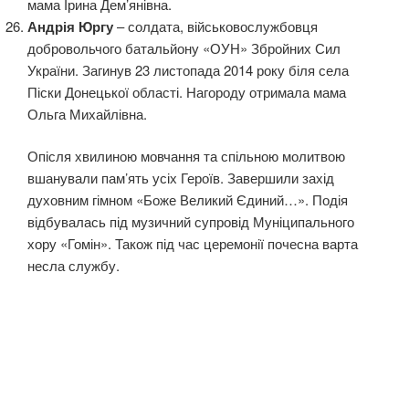
мама Ірина Дем’янівна.
Андрія Юргу
– солдата, військовослужбовця
добровольчого батальйону «ОУН» Збройних Сил
України. Загинув 23 листопада 2014 року біля села
Піски Донецької області. Нагороду отримала мама
Ольга Михайлівна.
Опісля хвилиною мовчання та спільною молитвою
вшанували пам’ять усіх Героїв. Завершили захід
духовним гімном «Боже Великий Єдиний…». Подія
відбувалась під музичний супровід Муніципального
хору «Гомін». Також під час церемонії почесна варта
несла службу.