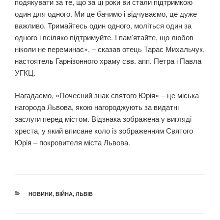
подякувати за те, що за ці роки ви стали підтримкою
один для одного. Ми це бачимо і відчуваємо, це дуже
важливо. Тримайтесь один одного, моліться один за
одного і всіляко підтримуйте. І пам’ятайте, що любов
ніколи не переминає», – сказав отець Тарас Михальчук,
настоятель Гарнізонного храму свв. апп. Петра і Павла
УГКЦ.
Нагадаємо, «Почесний знак святого Юрія» – це міська
нагорода Львова, якою нагороджують за видатні
заслуги перед містом. Відзнака зображена у виглядi
хреста, у який вписане коло iз зображенням Святого
Юрiя – покровителя міста Львова.
КАТЕГОРІЇ
НОВИНИ
,
ВІЙНА
,
ЛЬВІВ