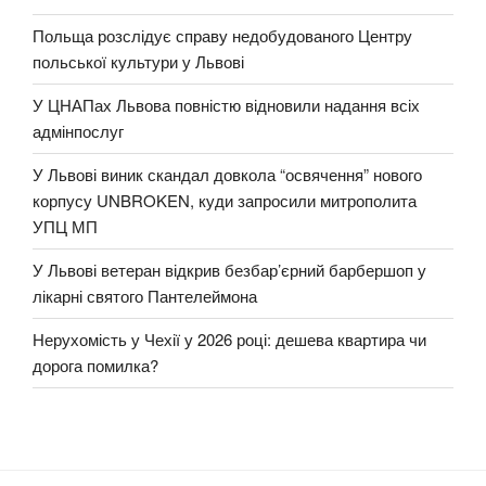
Польща розслідує справу недобудованого Центру
польської культури у Львові
У ЦНАПах Львова повністю відновили надання всіх
адмінпослуг
У Львові виник скандал довкола “освячення” нового
корпусу UNBROKEN, куди запросили митрополита
УПЦ МП
У Львові ветеран відкрив безбар’єрний барбершоп у
лікарні святого Пантелеймона
Нерухомість у Чехії у 2026 році: дешева квартира чи
дорога помилка?