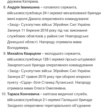
дружина Катерина.
Андрія Іванишина
– головного сержанта,
військовослужбовця 24-ї окремої механізованої бригади
імені короля Данила оперативного командування
«Захід» Сухопутних військ Збройних Сил України.
Загинув 11 березня 2018 року під час виконання
службових обов’язків у районі смт Новгородське
Донецької області. Нагороду отримала мама
Володимира.
Михайла Кварцяни
– молодшого сержанта,
військовослужбовця 128-ї окремої гірсько-штурмової
Закарпатської бригади оперативного командування
«Захід» Сухопутних військ Збройних Сил України.
Загинув 27 травня 2015 року при обороні опорного
пункту «Сідор» біля Станиці Луганської. Нагороду
отримала мама Олеся Омелянівна.
Тараса Кончевича
– капітана медичної служби,
військовослужбовця 2-ї окремої Галицької бригади
Західного оперативно-територіального об’єднання