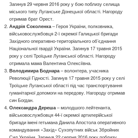
Загинув 29 червня 2016 року у бою поблизу селища
міського типу Луганське Донецької області. Нагороду
отримав брат Орест.
Андрія Соколенка
– Героя України, полковника,
військовослужбовця 2-ї окремої Галицької бригади
Західного оперативно-територіального об’єднання
Національної гвардії України. Загинув 17 травня 2015
року у селі Троїцьке Луганської області. Нагороду
отримала мама Валентина Олексіївна.
Володимира Боднара
– волонтера, учасника
Революції Гідності. Загинув 17 травня 2015 року у селі
Троїцьке Луганської області під час транспортування
гуманітарної допомоги на передову. Нагороду отримав
син Богдан.
Олександра Дереша
– молодшого лейтенанта,
військовослужбовця 44-ї окремої артилерійської
бригади імені гетьмана Данила Апостола оперативного
командування «Захід» Сухопутних військ Збройних
Сил України. Загинув 22 серпня 2016 року поблизу