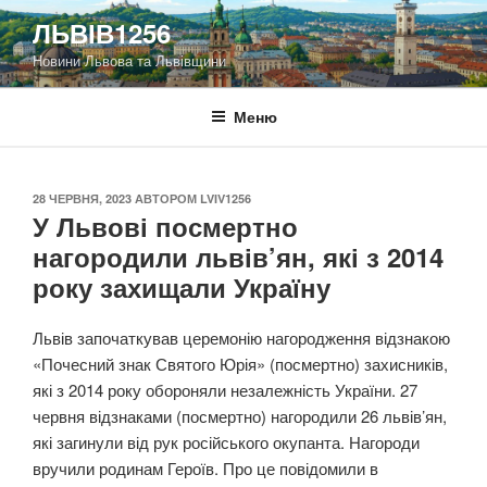
Перейти
ЛЬВІВ1256
до
Новини Львова та Львівщини
вмісту
Меню
ОПУБЛІКОВАНО
28 ЧЕРВНЯ, 2023
АВТОРОМ
LVIV1256
У Львові посмертно
нагородили львів’ян, які з 2014
року захищали Україну
Львів започаткував церемонію нагородження відзнакою
«Почесний знак Святого Юрія» (посмертно) захисників,
які з 2014 року обороняли незалежність України. 27
червня відзнаками (посмертно) нагородили 26 львів’ян,
які загинули від рук російського окупанта. Нагороди
вручили родинам Героїв. Про це повідомили в