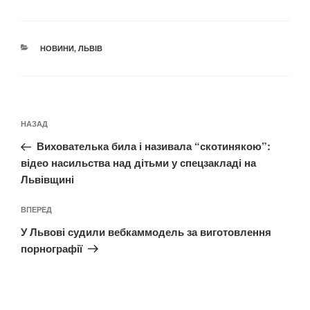
КАТЕГОРІЇ
НОВИНИ
,
ЛЬВІВ
Навігація
Попередній
НАЗАД
записів
запис:
Вихователька била і називала “скотинякою”:
відео насильства над дітьми у спецзакладі на
Львівщині
Наступний
ВПЕРЕД
запис
У Львові судили вебкаммодель за виготовлення
порнографії