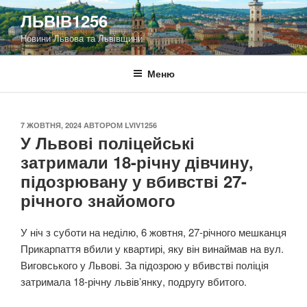
Перейти
ЛЬВІВ1256
до
Новини Львова та Львівщини
вмісту
Меню
ОПУБЛІКОВАНО
7 ЖОВТНЯ, 2024
АВТОРОМ
LVIV1256
У Львові поліцейські
затримали 18-річну дівчину,
підозрювану у вбивстві 27-
річного знайомого
У ніч з суботи на неділю, 6 жовтня, 27-річного мешканця
Прикарпаття вбили у квартирі, яку він винаймав на вул.
Виговського у Львові. За підозрою у вбивстві поліція
затримала 18-річну львів’янку, подругу вбитого.