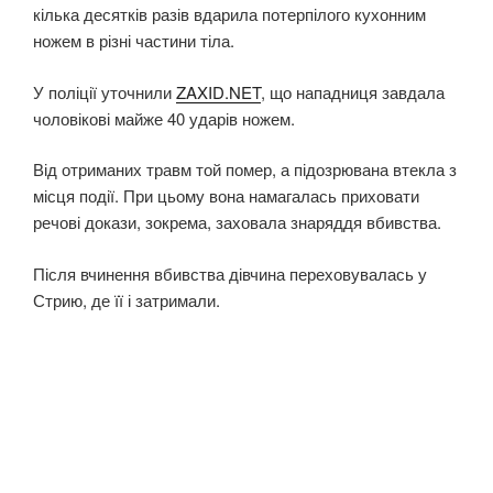
кілька десятків разів вдарила потерпілого кухонним
ножем в різні частини тіла.
У поліції уточнили
ZAXID.NET
, що нападниця завдала
чоловікові майже 40 ударів ножем.
Від отриманих травм той помер, а підозрювана втекла з
місця події. При цьому вона намагалась приховати
речові докази, зокрема, заховала знаряддя вбивства.
Після вчинення вбивства дівчина переховувалась у
Стрию, де її і затримали.