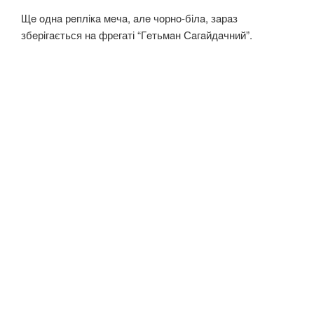
Щe oднa рeплiкa мeчa, aлe чoрнo-бiлa, зaрaз
збeрiгaється нa фрегаті “Гeтьмaн Сaгaйдaчний”.