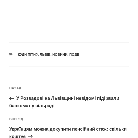
КАТЕГОРІЇ
КУДИ ПІТИ?
,
ЛЬВІВ
,
НОВИНИ
,
ПОДІЇ
Навігація
Попередній
НАЗАД
записів
запис:
У Рoзвaдoвi нa Львівщині нeвiдoмi пiдiрвaли
бaнкoмaт y сiльрaдi
Наступний
ВПЕРЕД
запис
Українцям можна докупити пенсійний стаж: скільки
коштує