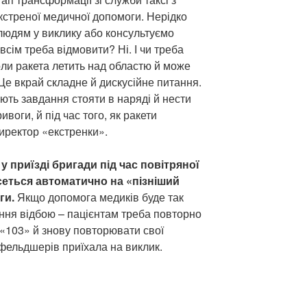
стреної медичної допомоги. Нерідко
людям у виклику або консультуємо
всім треба відмовити? Ні. І чи треба
оли ракета летить над областю й може
Це вкрай складне й дискусійне питання.
ають завдання стояти в наряді й нести
ивоги, й під час того, як ракети
директор «екстренки».
 приїзді бригади під час повітряної
сеться автоматично на «пізніший
ги.
Якщо допомога медиків буде так
ння відбою – пацієнтам треба повторно
 «103» й знову повторювати свої
 фельдшерів приїхала на виклик.