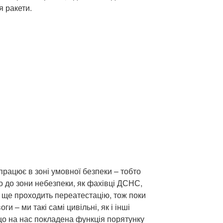
я ракети.
рацює в зоні умовної безпеки – тобто
 до зони небезпеки, як фахівці ДСНС,
 ще проходить переатестацію, тож поки
ги – ми такі самі цивільні, як і інші
що на нас покладена функція порятунку