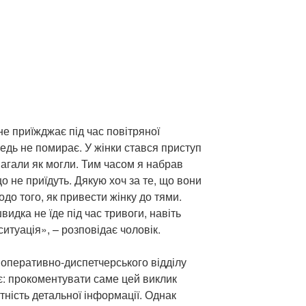
е приїжджає під час повітряної
едь не помирає. У жінки стався приступ
омагали як могли. Тим часом я набрав
о не приїдуть. Дякую хоч за те, що вони
до того, як привести жінку до тями.
идка не їде під час тривоги, навіть
итуація», – розповідає чоловік.
 оперативно-диспетчерського відділу
є: прокоментувати саме цей виклик
тність детальної інформації. Однак