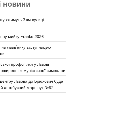
і новини
туватимуть 2 км вулиці
онну мийку Franke 2026
чив львів’янку заступницею
они
ської профспілки у Львові
поширенні комуністичної символіки
д центру Львова до Брюхович буде
ий автобусний маршрут №67