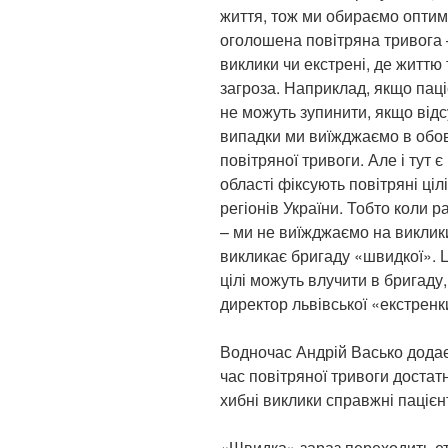
життя, тож ми обираємо опти
оголошена повітряна тривога 
виклики чи екстрені, де життю
загроза. Наприклад, якщо паціє
не можуть зупинити, якщо відс
випадки ми виїжджаємо в обов
повітряної тривоги. Але і тут 
області фіксують повітряні ціл
регіонів України. Тобто коли 
– ми не виїжджаємо на виклики,
викликає бригаду «швидкої». Ц
цілі можуть влучити в бригаду
директор львівської «екстренк
Водночас Андрій Васько додає,
час повітряної тривоги достат
хибні виклики справжні паціє
«Швидка» зараз переходить ета