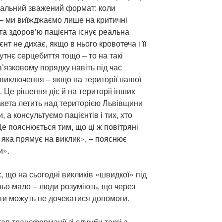
мальний зважений формат: коли
– ми виїжджаємо лише на критичні
 та здоров’ю пацієнта існує реальна
нт не дихає, якщо в нього кровотеча і її
утнє серцебиття тощо – то на такі
’язковому порядку навіть під час
є виключення – якщо на території нашої
і. Це рішення діє й на території інших
ракета летить над територією Львівщини
 а консультуємо пацієнтів і тих, хто
е пояснюється тим, що ці ж повітряні
, яка прямує на виклик», – пояснює
и».
 що на сьогодні викликів «швидкої» під
ньо мало – люди розуміють, що через
нти можуть не дочекатися допомоги.
п трансформації зі служби таксі з