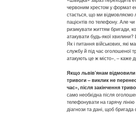
червоним хрестом у формат ек
стається, що ми відмовляємо 
пацієнтів по телефону. Але чи 
ризикувати життям бригади, к
атакувати будь-якої хвилини? 
Як і питання військових, які м
службу й під час оголошеної тр
атакують це ж місто», – каже 
Якщо львів’янам відмовили у
тривоги – виклик не перене
час», після закінчення триво
само необхідна після оголоше
телефонувати на гарячу лінію
діагнози та дані, щоб бригада