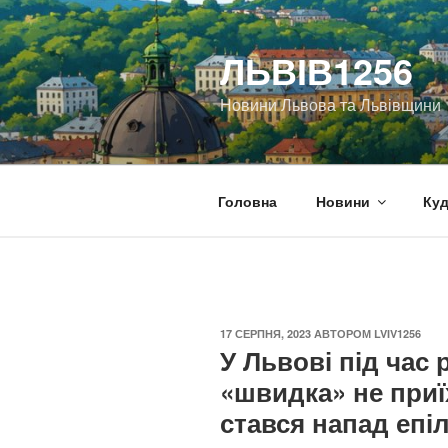
Перейти
до
ЛЬВІВ1256
вмісту
Новини Львова та Львівщини
Головна
Новини
Куд
ОПУБЛІКОВАНО
17 СЕРПНЯ, 2023
АВТОРОМ
LVIV1256
У Львові під час 
«швидка» не приїх
стався напад епіл