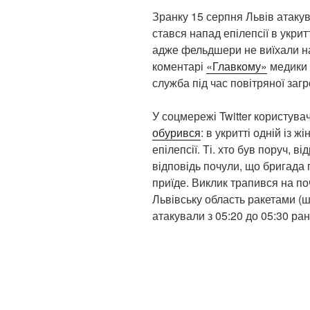
Зранку 15 серпня Львів атакува
стався напад епілепсії в укри
адже фельдшери не виїхали на 
коментарі
«Главкому»
медики 
служба під час повітряної загр
У соцмережі Twitter користув
обурився
: в укритті одній із 
епілепсії. Ті. хто був поруч, в
відповідь почули, що бригада 
приїде. Виклик трапився на поч
Львівську область ракетами (ші
атакували з 05:20 до 05:30 ран