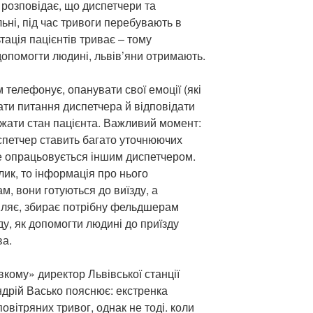
розповідає, що диспетчери та
льні, під час тривоги перебувають в
тація пацієнтів триває – тому
опомогти людині, львів’яни отримають.
 телефонує, опанувати свої емоції (які
ати питання диспетчера й відповідати
ежати стан пацієнта. Важливий момент:
испетчер ставить багато уточнюючих
е опрацьовується іншим диспетчером.
ик, то інформація про нього
, вони готуються до виїзду, а
вляє, збирає потрібну фельдшерам
у, як допомогти людині до приїзду
ва.
кому» директор Львівської станції
дрій Васько пояснює: екстренка
повітряних тривог, однак не тоді. коли