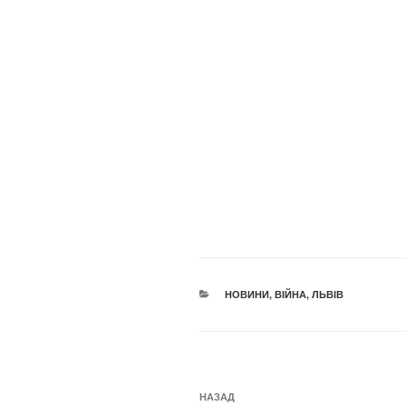
КАТЕГОРІЇ
НОВИНИ
,
ВІЙНА
,
ЛЬВІВ
Навігація
Попередній
НАЗАД