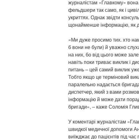
журналістам «Главкому» вона 
фельдшери так само, як і циві
укриттях. Однак звідти консуль
щонайменше інформацію, як д
«Ми дуже просимо тих. хто нам
б вони не були) й уважно слух
на них, бо від цього може зал
навіть поки триває виклик і д
питань – цей самий виклик уж
Тобто якщо це терміновий викл
паралельно надається бригадам
диспетчер, який з вами розмо
інформацію й може дати порад
бригади», – каже Соломія Гли
У коментарі журналістам «Глав
швидкої медичної допомоги Ан
виїжджає до пацієнтів під час 