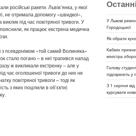
Останн
ли російські ракети. Львів’янка, у якої
тті, не отримала допомогу «швидкої»,
У Львові ремон
виклик під час повітряної тривоги. У
Городоцької
пояснили, як працює екстрена медична
ози.
Як обрати кух
Кабмін призна
ач з псевдонімом «той самий Волиняка»
міністра обор
жінок стало погано – в неї трапився напад
ідразу ж викликали екстренку – але у
Голову студент
під час оголошеної тривоги до них не
підозрюють у 
атку повітряної тривоги – тоді як
З 1 серпня ві
сть з яких поцілили в об’єкти)
курсувати нов
ку.