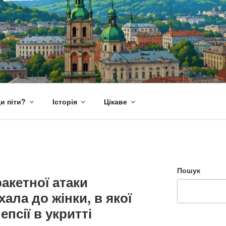
и піти?
Історія
Цікаве
Пошук
ракетної атаки
ала до жінки, в якої
епсії в укритті