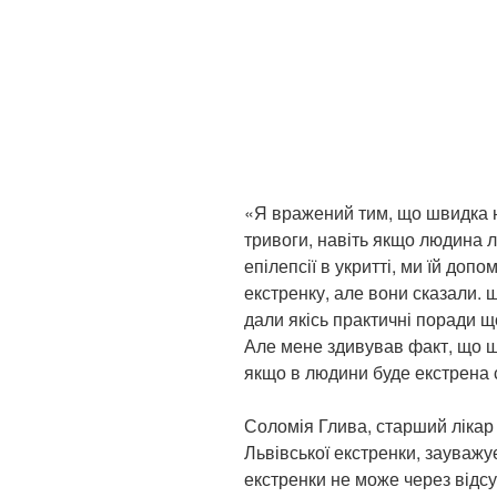
«Я вражений тим, що швидка н
тривоги, навіть якщо людина л
епілепсії в укритті, ми їй доп
екстренку, але вони сказали. щ
дали якісь практичні поради що
Але мене здивував факт, що шв
якщо в людини буде екстрена с
Соломія Глива, старший лікар
Львівської екстренки, зауважу
екстренки не може через відсу