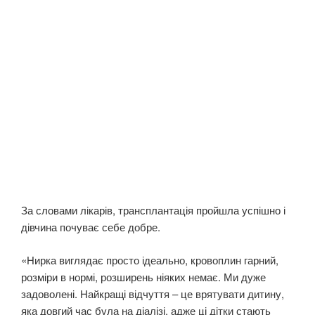
За словами лікарів, трансплантація пройшла успішно і
дівчина почуває себе добре.
«Нирка виглядає просто ідеально, кровоплин гарний,
розміри в нормі, розширень ніяких немає. Ми дуже
задоволені. Найкращі відчуття – це врятувати дитину,
яка довгий час була на діалізі, адже ці дітки стають