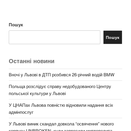
Пошук
Пошук
Останні новини
Вночі у Львові в ДТП розбився 26-річний водій BMW
Польща розслідує справу недобудованого Центру
польської культури у Львові
У ЦНАПах Львова повністю відновили надання всіх
адмінпослуг
У Львові виник скандал довкола “освячення” нового
корпусу UNBROKEN, куди запросили митрополита