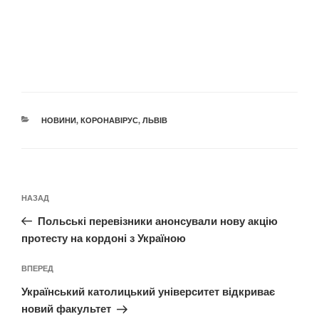
КАТЕГОРІЇ
НОВИНИ
,
КОРОНАВІРУС
,
ЛЬВІВ
Навігація
Попередній
НАЗАД
записів
запис:
Польські перевізники анонсували нову акцію
протесту на кордоні з Україною
Наступний
ВПЕРЕД
запис
Український католицький університет відкриває
новий факультет