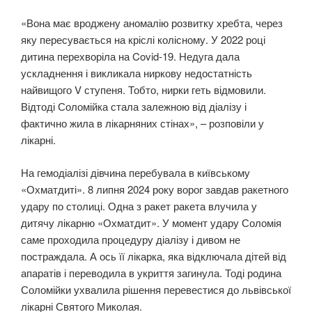
«Вона має вроджену аномалію розвитку хребта, через
яку пересувається на кріслі колісному. У 2022 році
дитина перехворіла на Covid-19. Недуга дала
ускладнення і викликала ниркову недостатність
найвищого V ступеня. Тобто, нирки геть відмовили.
Відтоді Соломійка стала залежною від діалізу і
фактично жила в лікарняних стінах», – розповіли у
лікарні.
На гемодіалізі дівчина перебувала в київському
«Охматдиті». 8 липня 2024 року ворог завдав ракетного
удару по столиці. Одна з ракет ракета влучила у
дитячу лікарню «Охматдит». У момент удару Соломія
саме проходила процедуру діалізу і дивом не
постраждала. А ось її лікарка, яка відключала дітей від
апаратів і переводила в укриття загинула. Тоді родина
Соломійки ухвалила рішення перевестися до львівської
лікарні Святого Миколая.