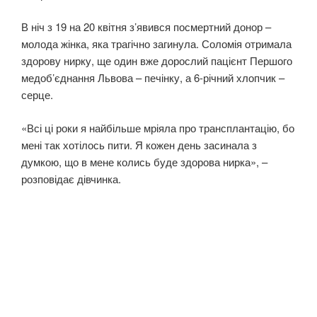
В ніч з 19 на 20 квітня з’явився посмертний донор –
молода жінка, яка трагічно загинула. Соломія отримала
здорову нирку, ще один вже дорослий пацієнт Першого
медоб’єднання Львова – печінку, а 6-річний хлопчик –
серце.
«Всі ці роки я найбільше мріяла про трансплантацію, бо
мені так хотілось пити. Я кожен день засинала з
думкою, що в мене колись буде здорова нирка», –
розповідає дівчинка.