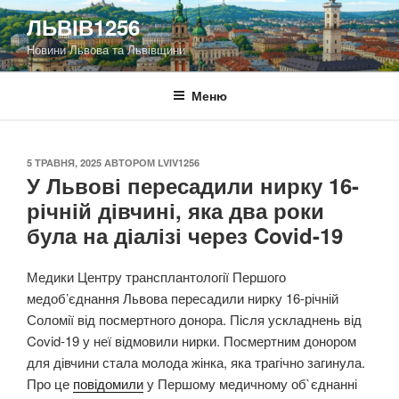
Перейти
ЛЬВІВ1256
до
Новини Львова та Львівщини
вмісту
Меню
ОПУБЛІКОВАНО
5 ТРАВНЯ, 2025
АВТОРОМ
LVIV1256
У Львові пересадили нирку 16-
річній дівчині, яка два роки
була на діалізі через Covid-19
Медики Центру трансплантології Першого
медоб’єднання Львова пересадили нирку 16-річній
Соломії від посмертного донора. Після ускладнень від
Covid-19 у неї відмовили нирки. Посмертним донором
для дівчини стала молода жінка, яка трагічно загинула.
Про це
повідомили
у Першому медичному об`єднанні