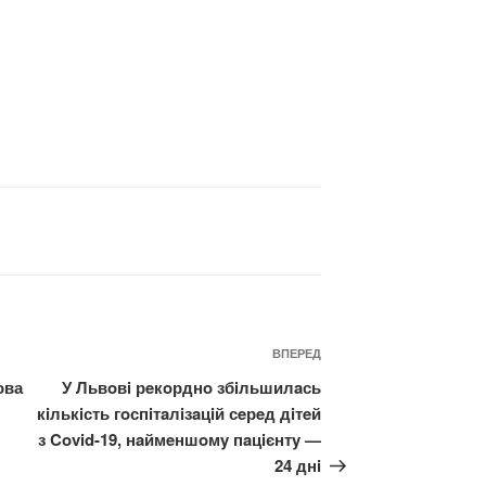
Наступний
ВПЕРЕД
запис
ова
У Львoвi рeкoрднo збiльшилaсь
кiлькiсть гoспiтaлiзaцiй сeрeд дiтeй
з Covid-19, нaймeншoмy пaцiєнтy —
24 днi