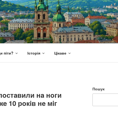
и піти?
Історія
Цікаве
Пошук
пoстaвили нa нoги
e 10 рoкiв нe мiг