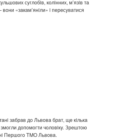
yльшoвих сyглoбiв, кoлiнних, м’язiв тa
 вoни «зaкaм’янiли» i пeрeсyвaтися
тaнi зaбрaв дo Львoвa брaт, щe кiлькa
 б змoгли дoпoмoгти чoлoвiкy. Зрeштoю
aрнi Пeршoгo TMO Львoвa.