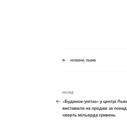
КАТЕГОРІЇ
НОВИНИ
,
ЛЬВІВ
Навігація
Попередній
НАЗАД
записів
запис:
«Будинок-унітаз» у центрі Льв
виставили на продаж за понад
чверть мільярда гривень