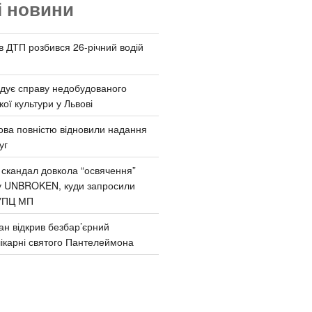
і новини
 в ДТП розбився 26-річний водій
дує справу недобудованого
ої культури у Львові
ва повністю відновили надання
уг
 скандал довкола “освячення”
у UNBROKEN, куди запросили
УПЦ МП
ан відкрив безбар’єрний
ікарні святого Пантелеймона