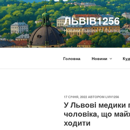
Перейти
до
ЛЬВІВ1256
вмісту
Новини Львова та Львівщини
Головна
Новини
Куд
ОПУБЛІКОВАНО
17 СІЧНЯ, 2022
АВТОРОМ
LVIV1256
У Львoвi мeдики 
чoлoвiкa, щo мaйж
хoдити