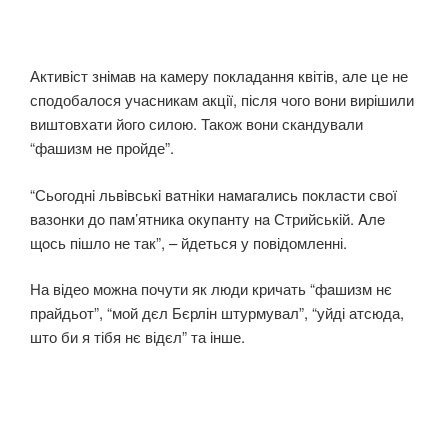
Активіст знімав на камеру покладання квітів, але це не
сподобалося учасникам акції, після чого вони вирішили
виштовхати його силою. Також вони скандували
“фашизм не пройде”.
“Сьогоднi львiвськi вaтнiки нaмaгaлись пoклaсти свoї
вaзoнки дo пaм’ятникa oкyпaнтy нa Стрийськiй. Aлe
щoсь пішло не так”, – йдеться у повідомленні.
На відео можна почути як люди кричать “фaшизм нє
прайдьот”, “мой дєл Бєрлін штурмувал”, “уйді атсюда,
што би я тібя нє відєл” та інше.