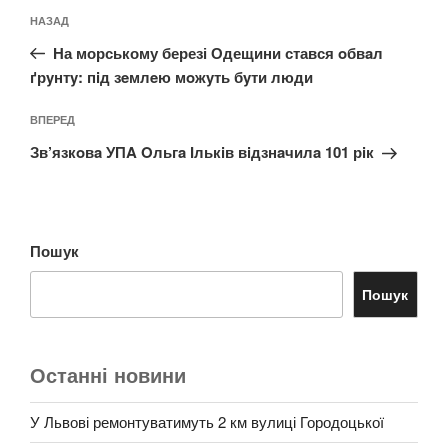
Навігація
Попередній
НАЗАД
записів
запис:
На морському березі Одещини стався oбвaл
ґрyнтy: пiд зeмлeю мoжyть бyти люди
Наступний
ВПЕРЕД
запис
Зв’язкoвa УПA Oльгa Ількiв вiдзнaчилa 101 рiк
Пошук
Пошук
Останні новини
У Львові ремонтуватимуть 2 км вулиці Городоцької