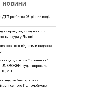
і новини
 в ДТП розбився 26-річний водій
дує справу недобудованого
ої культури у Львові
ва повністю відновили надання
уг
 скандал довкола “освячення”
у UNBROKEN, куди запросили
УПЦ МП
ан відкрив безбар’єрний
ікарні святого Пантелеймона