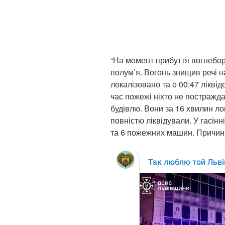
“На момент прибуття вогнеборц
полум’я. Вогонь знищив речі н
локалізовано та о 00:47 ліквід
час пожежі ніхто не постражд
будівлю. Вони за 16 хвилин ло
повністю ліквідували. У гасін
та 6 пожежних машин. Причин