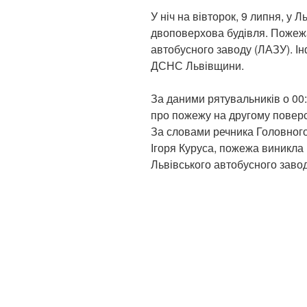
У ніч на вівторок, 9 липня, у 
двоповерхова будівля. Пожежа
автобусного заводу (ЛАЗУ). 
ДСНС Львівщини.
За даними рятувальників о 00
про пожежу на другому поверсі
За словами речника Головного
Ігоря Куруса, пожежа виникла в
Львівського автобусного завод