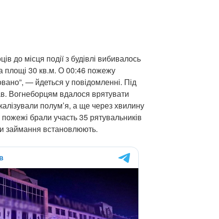
ів до місця події з будівлі вибивалось
а площі 30 кв.м. О 00:46 пожежу
овано”, — йдеться у повідомленні. Під
ав. Вогнеборцям вдалося врятувати
калізували полум’я, а ще через хвилину
ні пожежі брали участь 35 рятувальників
и займання встановлюють.