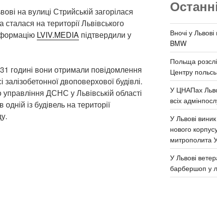
Останн
Львові на вулиці Стрийській загорілася
 сталася на території Львівського
Вночі у Львові
Інформацію
LVIV.MEDIA
підтвердили у
BMW
Польща розслі
:31 годині вони отримали повідомлення
Центру польськ
 залізобетонної двоповерхової будівлі.
У ЦНАПах Льво
 управління ДСНС у Львівській області
всіх адмінпосл
 одній із будівель на території
у.
У Львові виник
нового корпус
митрополита 
У Львові ветер
барбершоп у л