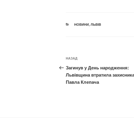
КАТЕГОРІЇ
НОВИНИ
,
ЛЬВІВ
Навігація
Попередній
НАЗАД
записів
запис:
Загинув у День народження:
Львівщина втратила захисник
Павла Клепача