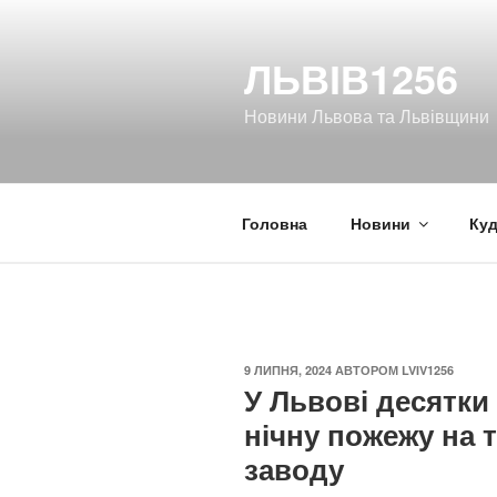
Перейти
до
ЛЬВІВ1256
вмісту
Новини Львова та Львівщини
Головна
Новини
Куд
ОПУБЛІКОВАНО
9 ЛИПНЯ, 2024
АВТОРОМ
LVIV1256
У Львові десятки
нічну пожежу на 
заводу