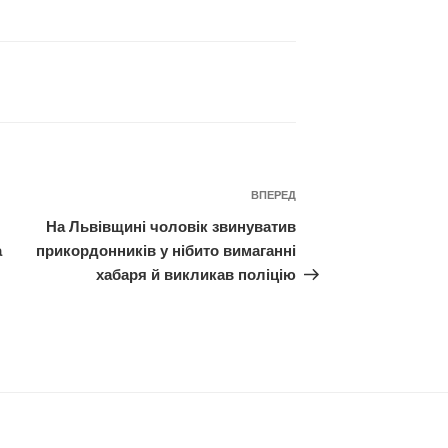
Наступний
ВПЕРЕД
запис
На Львівщині чоловік звинуватив
а
прикордонників у нібито вимаганні
хабаря й викликав поліцію