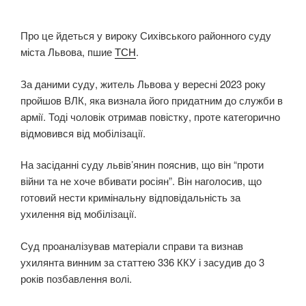
Про це йдеться у вироку Сихівського районного суду
міста Львова, пшие
ТСН
.
За даними суду, житель Львова у вересні 2023 року
пройшов ВЛК, яка визнала його придатним до служби в
армії. Тоді чоловік отримав повістку, проте категорично
відмовився від мобілізації.
На засіданні суду львів’янин пояснив, що він “проти
війни та не хоче вбивати росіян”. Він наголосив, що
готовий нести кримінальну відповідальність за
ухилення від мобілізації.
Суд проаналізував матеріали справи та визнав
ухилянта винним за статтею 336 ККУ і засудив до 3
років позбавлення волі.