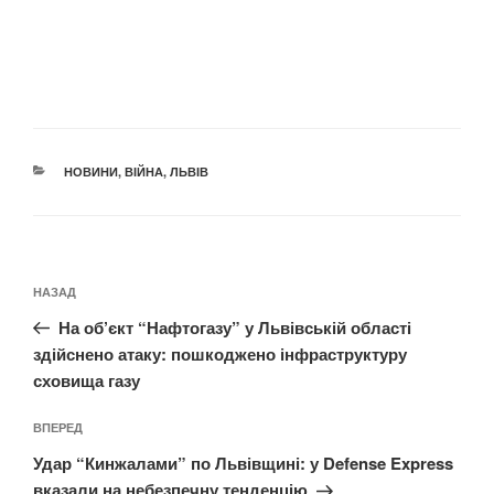
КАТЕГОРІЇ
НОВИНИ
,
ВІЙНА
,
ЛЬВІВ
Навігація
Попередній
НАЗАД
записів
запис:
На об’єкт “Нафтогазу” у Львівській області
здійснено атаку: пошкоджено інфраструктуру
сховища газу
Наступний
ВПЕРЕД
запис
Удар “Кинжалами” по Львівщині: у Defense Express
вказали на небезпечну тенденцію