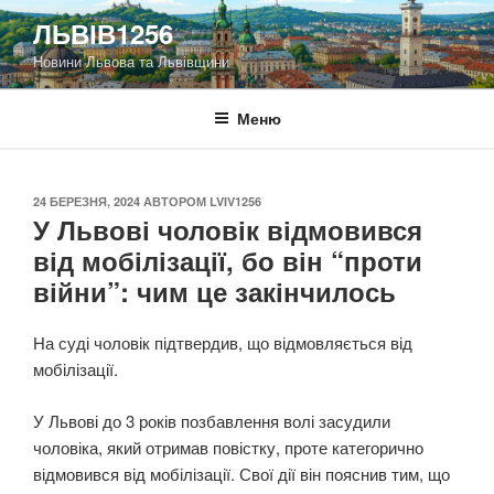
Перейти
ЛЬВІВ1256
до
Новини Львова та Львівщини
вмісту
Меню
ОПУБЛІКОВАНО
24 БЕРЕЗНЯ, 2024
АВТОРОМ
LVIV1256
У Львові чоловік відмовився
від мобілізації, бо він “проти
війни”: чим це закінчилось
На суді чоловік підтвердив, що відмовляється від
мобілізації.
У Львові до 3 років позбавлення волі засудили
чоловіка, який отримав повістку, проте категорично
відмовився від мобілізації. Свої дії він пояснив тим, що