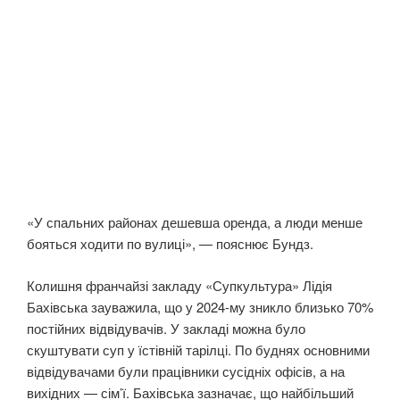
«У спальних районах дешевша оренда, а люди менше
бояться ходити по вулиці», — пояснює Бундз.
Колишня франчайзі закладу «Супкультура» Лідія
Бахівська зауважила, що у 2024-му зникло близько 70%
постійних відвідувачів. У закладі можна було
скуштувати суп у їстівній тарілці. По буднях основними
відвідувачами були працівники сусідніх офісів, а на
вихідних — сім’ї. Бахівська зазначає, що найбільший