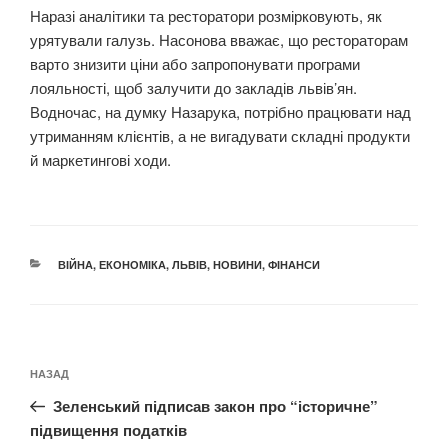
Наразі аналітики та ресторатори розмірковують, як
урятували галузь. Насонова вважає, що рестораторам
варто знизити ціни або запропонувати програми
лояльності, щоб залучити до закладів львів’ян.
Водночас, на думку Назарука, потрібно працювати над
утриманням клієнтів, а не вигадувати складні продукти
й маркетингові ходи.
КАТЕГОРІЇ
ВІЙНА
,
ЕКОНОМІКА
,
ЛЬВІВ
,
НОВИНИ
,
ФІНАНСИ
Навігація
Попередній
НАЗАД
записів
запис:
Зеленський підписав закон про “історичне”
підвищення податків