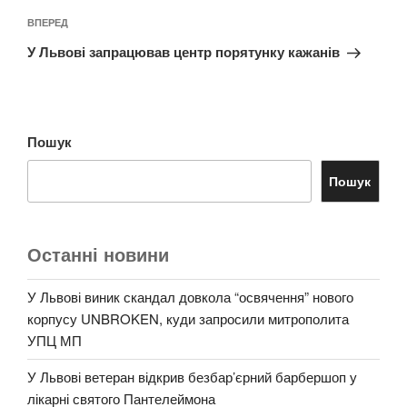
Наступний
ВПЕРЕД
запис
У Львові запрацював центр порятунку кажанів
Пошук
Пошук
Останні новини
У Львові виник скандал довкола “освячення” нового
корпусу UNBROKEN, куди запросили митрополита
УПЦ МП
У Львові ветеран відкрив безбар’єрний барбершоп у
лікарні святого Пантелеймона