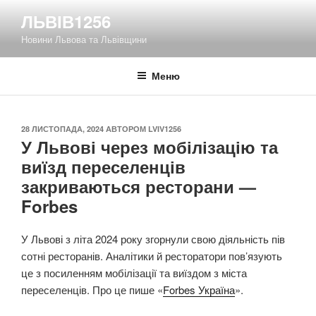
Перейти
ЛЬВІВ1256
до
Новини Львова та Львівщини
вмісту
Меню
ОПУБЛІКОВАНО
28 ЛИСТОПАДА, 2024
АВТОРОМ
LVIV1256
У Львові через мобілізацію та
виїзд переселенців
закриваються ресторани —
Forbes
У Львові з літа 2024 року згорнули свою діяльність пів
сотні ресторанів. Аналітики й ресторатори пов’язують
це з посиленням мобілізації та виїздом з міста
переселенців. Про це пише «
Forbes Україна
».