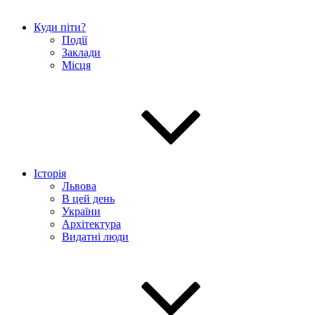
Куди піти?
Події
Заклади
Місця
Історія
Львова
В цей день
України
Архітектура
Видатні люди