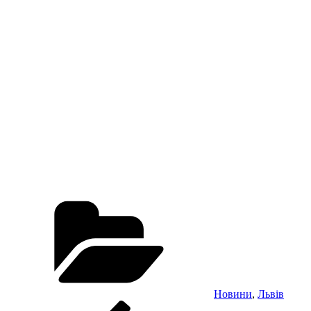
Категорії
Новини
,
Львів
Навігація
Попередній