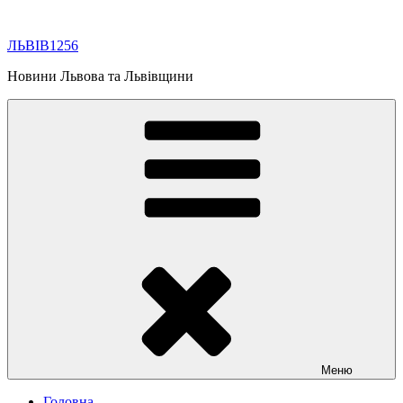
Перейти
до
ЛЬВІВ1256
вмісту
Новини Львова та Львівщини
Меню
Головна