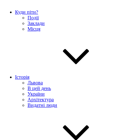
Куди піти?
Події
Заклади
Місця
Історія
Львова
В цей день
України
Архітектура
Видатні люди