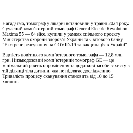
Нагадаємо, томограф у лікарні встановили у травні 2024 року.
Сучасний комп’ютерний томограф General Electric Revolution
Maxima 55 — 64 slice, купили у рамках спільного проєкту
Міністерства охорони здоров’я України та Світового банку
“Екстрене реагування на COVID-19 та вакцинація в Україні”.
Вартість новітнього комп’ютерного томографа — 12,8 млн
грн. Низькодозовий компʼютерний томограф GE — це
мінімальний рівень опромінення та додаткові засоби захисту в
тій ділянці тіла дитини, яка не підлягає дослідженню.
Тривалість процесу сканування становить від 10 до 15
хвилин.