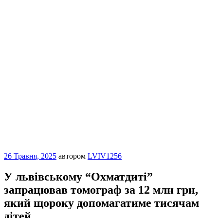
Опубліковано
26 Травня, 2025
автором
LVIV1256
У львівському “Охматдиті”
запрацював томограф за 12 млн грн,
який щороку допомагатиме тисячам
дітей