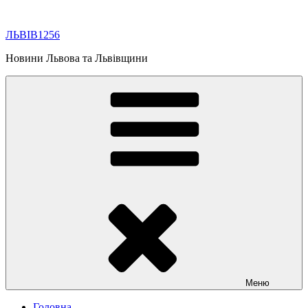
Перейти
до
ЛЬВІВ1256
вмісту
Новини Львова та Львівщини
Меню
Головна