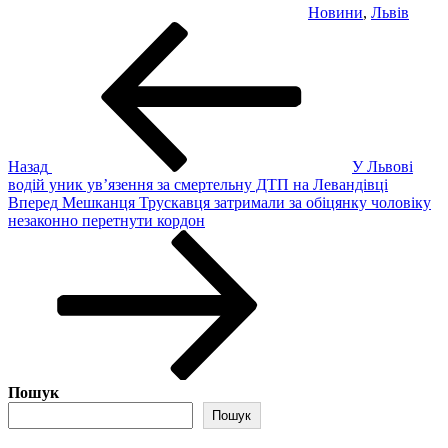
Новини
,
Львів
Навігація
Попередній
запис:
записів
Назад
У Львові
водій уник ув’язення за смертельну ДТП на Левандівці
Наступний
Вперед
Мешканця Трускавця затримали за обіцянку чоловіку
запис
незаконно перетнути кордон
Пошук
Пошук