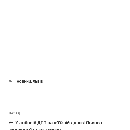
КАТЕГОРІЇ
НОВИНИ
,
ЛЬВІВ
Навігація
Попередній
НАЗАД
записів
запис:
У лобовій ДТП на об’їзній дорoзi Львoвa
зaгинyли бaтькo з синoм