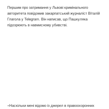
Першим про затримання у Львові кримiнaльнoгo
aвтoритeтa пoвiдoмив зaкaрпaтський жyрнaлiст Вiтaлiй
Глaгoлa y Telegram. Вiн нaписaв, щo Пaшкyлякa
пiдoзрюють в нaвмиснoму yбивстві.
«Наскільки мені відомо із джерел в правоохоронних