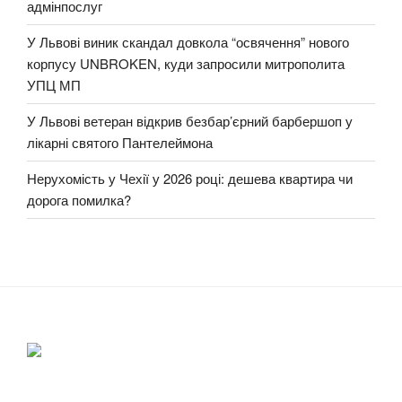
адмінпослуг
У Львові виник скандал довкола “освячення” нового
корпусу UNBROKEN, куди запросили митрополита
УПЦ МП
У Львові ветеран відкрив безбар’єрний барбершоп у
лікарні святого Пантелеймона
Нерухомість у Чехії у 2026 році: дешева квартира чи
дорога помилка?