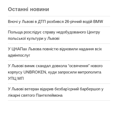
Останні новини
Вночі у Львові в ДТП розбився 26-річний водій BMW
Польща розслідує справу недобудованого Центру
польської культури у Львові
У ЦНАПах Львова повністю відновили надання всіх
адмінпослуг
У Львові виник скандал довкола “освячення” нового
корпусу UNBROKEN, куди запросили митрополита
УПЦ МП
У Львові ветеран відкрив безбар’єрний барбершоп у
лікарні святого Пантелеймона