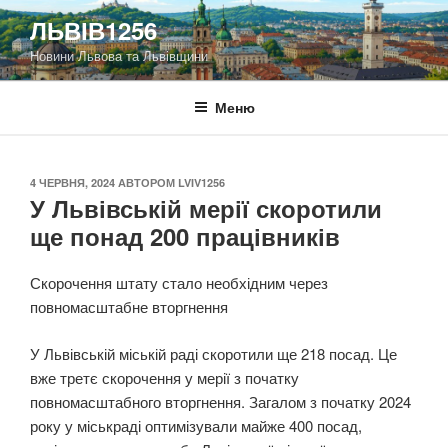
Перейти
ЛЬВІВ1256
до
Новини Львова та Львівщини
вмісту
Меню
ОПУБЛІКОВАНО
4 ЧЕРВНЯ, 2024
АВТОРОМ
LVIV1256
У Львівській мерії скоротили
ще понад 200 працівників
Скорочення штату стало необхідним через
повномасштабне вторгнення
У Львівській міській раді скоротили ще 218 посад. Це
вже третє скорочення у мерії з початку
повномасштабного вторгнення. Загалом з початку 2024
року у міськраді оптимізували майже 400 посад,