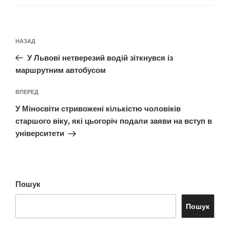
Навігація
Попередній
НАЗАД
записів
запис:
У Львові нетверезий водій зіткнувся із
маршрутним автобусом
Наступний
ВПЕРЕД
запис
У Міносвіти стривожені кількістю чоловіків
старшого віку, які цьогоріч подали заяви на вступ в
університети
Пошук
Пошук