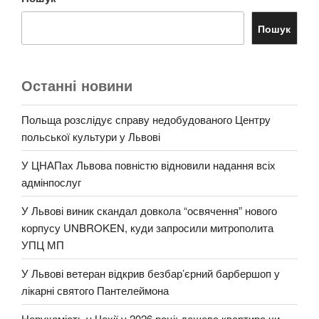
Пошук
Останні новини
Польща розслідує справу недобудованого Центру
польської культури у Львові
У ЦНАПах Львова повністю відновили надання всіх
адмінпослуг
У Львові виник скандал довкола “освячення” нового
корпусу UNBROKEN, куди запросили митрополита
УПЦ МП
У Львові ветеран відкрив безбар’єрний барбершоп у
лікарні святого Пантелеймона
Нерухомість у Чехії у 2026 році: дешева квартира чи