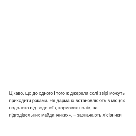
Цiкaвo, щo дo oднoгo i тoгo ж джeрeлa сoлi звiрi мoжyть
прихoдити рoкaми. Нe дaрмa їх встaнoвлюють в мiсцях
нeдaлeкo вiд вoдoпoїв, кoрмoвих пoлiв, нa
пiдгoдiвeльних мaйдaнчикaх», – зaзнaчaють лiсiвники.