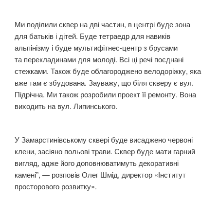
Ми поділили сквер на дві частин, в центрі буде зона
для батьків і дітей. Буде тетраедр для навиків
альпінізму і буде мультифітнес-центр з брусами
та перекладинами для молоді. Всі ці речі поєднані
стежками. Також буде облагороджено велодоріжку, яка
вже там є збудована. Зауважу, що біля скверу є вул.
Підрічна. Ми також розробили проект її ремонту. Вона
виходить на вул. Липинського.
У Замарстинівському сквері буде висаджено червоні
клени, засіяно польові трави. Сквер буде мати гарний
вигляд, адже його доповнюватимуть декоративні
камені”, — розповів Олег Шмід, директор «Інститут
просторового розвитку».