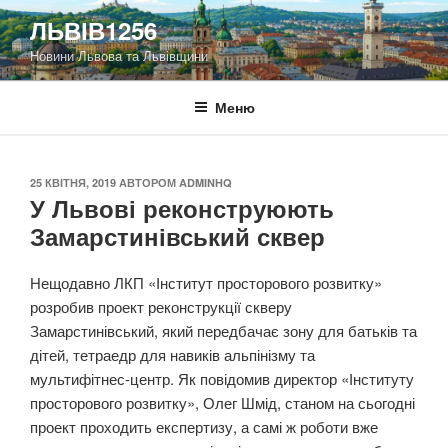
Перейти
ЛЬВІВ1256
до
Новини Львова та Львівщини
вмісту
Меню
ОПУБЛІКОВАНО
25 КВІТНЯ, 2019
АВТОРОМ
ADMINHQ
У Львові реконструюють
Замарстинівський сквер
Нещодавно ЛКП «Інститут просторового розвитку»
розробив проект реконструкції скверу
Замарстинівський, який передбачає зону для батьків та
дітей, тетраедр для навиків альпінізму та
мультифітнес-центр. Як повідомив директор «Інституту
просторового розвитку», Олег Шмід, станом на сьогодні
проект проходить експертизу, а самі ж роботи вже