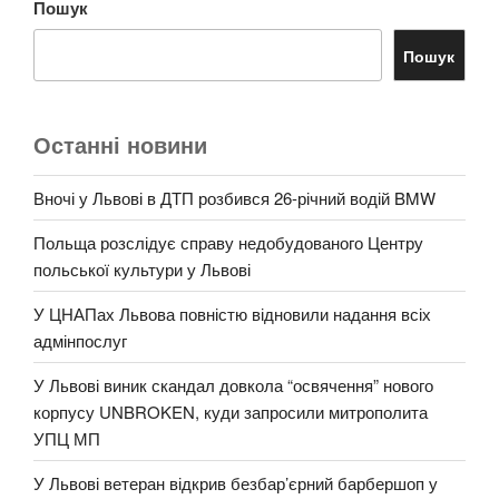
Пошук
Пошук
Останні новини
Вночі у Львові в ДТП розбився 26-річний водій BMW
Польща розслідує справу недобудованого Центру
польської культури у Львові
У ЦНАПах Львова повністю відновили надання всіх
адмінпослуг
У Львові виник скандал довкола “освячення” нового
корпусу UNBROKEN, куди запросили митрополита
УПЦ МП
У Львові ветеран відкрив безбар’єрний барбершоп у