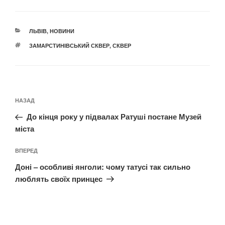
КАТЕГОРІЇ
ЛЬВІВ
,
НОВИНИ
ПОЗНАЧКИ
ЗАМАРСТИНІВСЬКИЙ СКВЕР
,
СКВЕР
Навігація
Попередній
НАЗАД
записів
запис:
До кінця року у підвалах Ратуші постане Музей
міста
Наступний
ВПЕРЕД
запис
Доні – особливі янголи: чому татусі так сильно
люблять своїх принцес