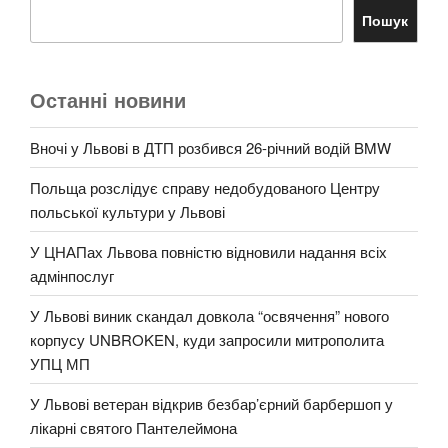
Пошук
Останні новини
Вночі у Львові в ДТП розбився 26-річний водій BMW
Польща розслідує справу недобудованого Центру
польської культури у Львові
У ЦНАПах Львова повністю відновили надання всіх
адмінпослуг
У Львові виник скандал довкола “освячення” нового
корпусу UNBROKEN, куди запросили митрополита
УПЦ МП
У Львові ветеран відкрив безбар’єрний барбершоп у
лікарні святого Пантелеймона