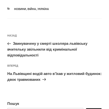
КАТЕГОРІЇ
НОВИНИ
,
ВІЙНА
,
УКРАЇНА
Навігація
Попередній
НАЗАД
записів
запис:
Звинувачену у смерті школяра львівську
вчительку звільнили від кримінальної
відповідальності
Наступний
ВПЕРЕД
запис
На Львівщині водій авто в’їхав у житловий будинок:
двоє травмованих
Пошук