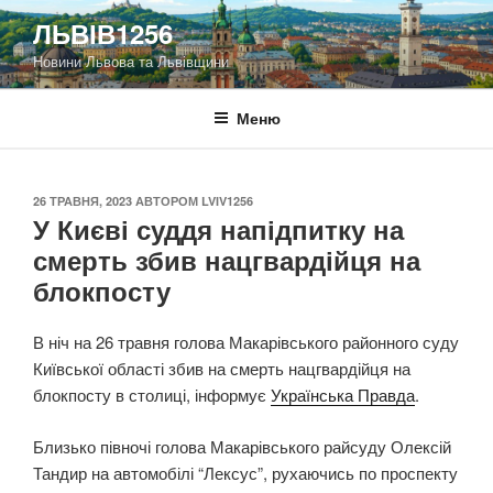
Перейти
ЛЬВІВ1256
до
Новини Львова та Львівщини
вмісту
Меню
ОПУБЛІКОВАНО
26 ТРАВНЯ, 2023
АВТОРОМ
LVIV1256
У Києві суддя напідпитку на
смерть збив нацгвардійця на
блокпосту
В ніч на 26 травня голова Макарівського районного суду
Київської області збив на смерть нацгвардійця на
блокпосту в столиці, інформує
Українська Правда
.
Близько півночі голова Макарівського райсуду Олексій
Тандир на автомобілі “Лексус”, рухаючись по проспекту