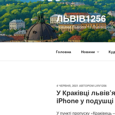
Перейти
до
ЛЬВІВ1256
вмісту
Новини Львова та Львівщини
Головна
Новини
Куд
ОПУБЛІКОВАНО
4 ЧЕРВНЯ, 2021
АВТОРОМ
LVIV1256
У Краківці львів’
iPhone у подушці
У пункті пропуску «Краківець 