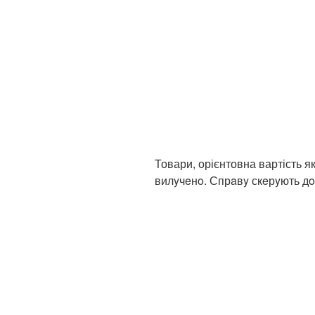
Товари, орієнтовна вартість я
вилyчeнo. Спрaвy скeрyють дo