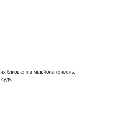
ких близько пів мільйона гривeнь,
 сyдy.