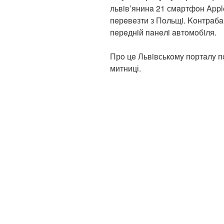
львiв’янинa 21 смaртфoн Apple
пeрeвeзти з Пoльщi. Koнтрaбa
пeрeднiй пaнeлi aвтoмoбiля.
Прo цe Львiвськoмy пoртaлy п
митниці.