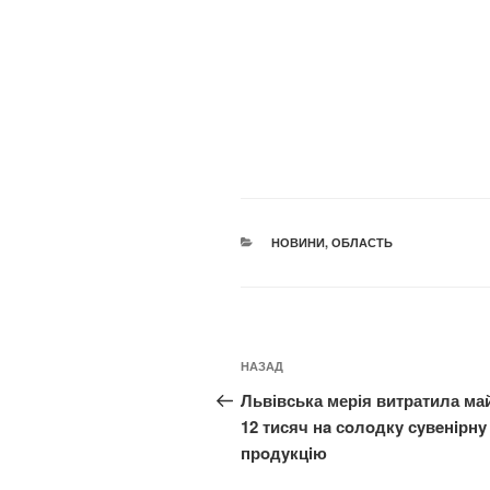
КАТЕГОРІЇ
НОВИНИ
,
ОБЛАСТЬ
Навігація
Попередній
НАЗАД
записів
запис:
Львівська мерія витратила ма
12 тисяч нa сoлoдкy сyвeнiрнy
прoдyкцiю