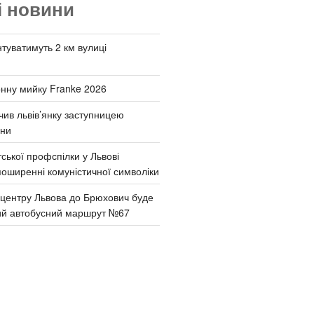
і новини
туватимуть 2 км вулиці
онну мийку Franke 2026
чив львів’янку заступницею
они
ської профспілки у Львові
поширенні комуністичної символіки
д центру Львова до Брюхович буде
ий автобусний маршрут №67