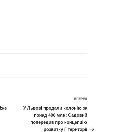
Наступний
ВПЕРЕД
запис
йже
У Львові продали колонію за
понад 400 млн: Садовий
попередив про концепцію
розвитку її території