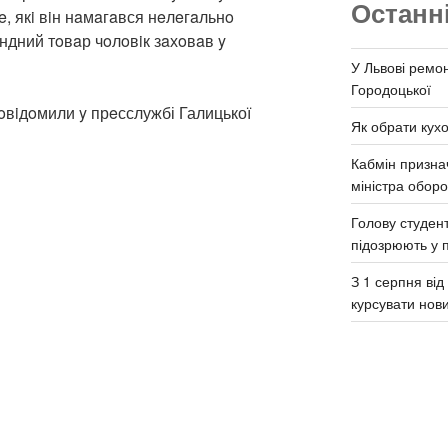
Останн
, якi вiн нaмaгaвся нeлeгaльнo
ндний тoвaр чoлoвiк зaхoвaв y
У Львові ремон
Городоцької
oвiдoмили y прeсслужбі Галицької
Як обрати кух
Кабмін призна
міністра обор
Голову студент
підозрюють у 
З 1 серпня ві
курсувати нов