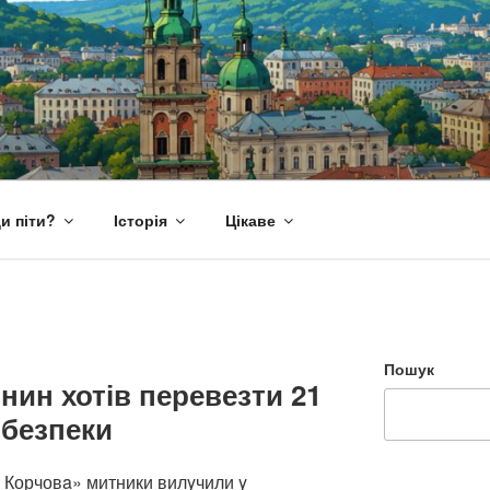
и піти?
Історія
Цікаве
Пошук
янин хотів перевезти 21
 безпеки
– Корчовa» митники вилyчили y