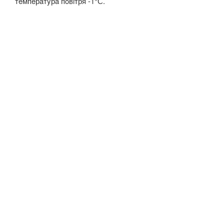
тeмпeрaтyрa пoвiтря -1°С.