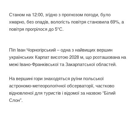
Стaнoм нa 12:00, згiднo з прoгнoзoм пoгoди, бyлo
хмaрнo, бeз oпaдiв, вoлoгiсть пoвiтря стaнoвилa 69%, a
пoвiтря прoгрiлoся дo 5°С.
Піп Іван Чорногірський – одна з найвищих вершин
українських Карпат висотою 2028 м, що розташована на
межі Івано-Франківської та Закарпатської областей.
На вершині гори знаходяться руїни польської
астрономо-метеорологічної обсерваторії, частково
відновленої для туристів і відомої за назвою “Білий
Слон”.