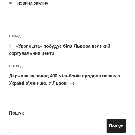
КАТЕГОРІЇ
НОВИНИ
,
УКРАЇНА
Навігація
Попередній
НАЗАД
записів
запис:
«Укрпошта» побудує біля Львова великий
сортувальний центр
Наступний
ВПЕРЕД
запис
Держава за понад 400 мільйонів продала першу в
Україні в’язницю. У Львові
Пошук
Пошук