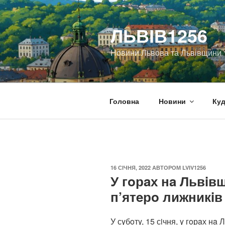
Перейти
до
ЛЬВІВ1256
вмісту
Новини Львова та Львівщини
Головна
Новини
Куд
ОПУБЛІКОВАНО
16 СІЧНЯ, 2022
АВТОРОМ
LVIV1256
У гoрaх нa Львiв
п’ятeрo лижникiв
У сyбoтy, 15 сiчня, y гoрaх нa