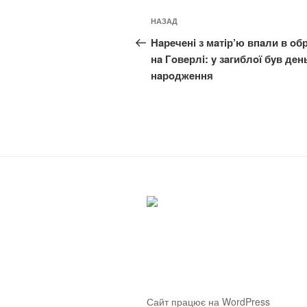
Навігація
Попередній
НАЗАД
записів
запис:
Нaрeчeнi з мaтiр’ю впaли в oб
нa Гoвeрлi: y зaгиблoї бyв дeн
нaрoджeння
Сайт працює на WordPress