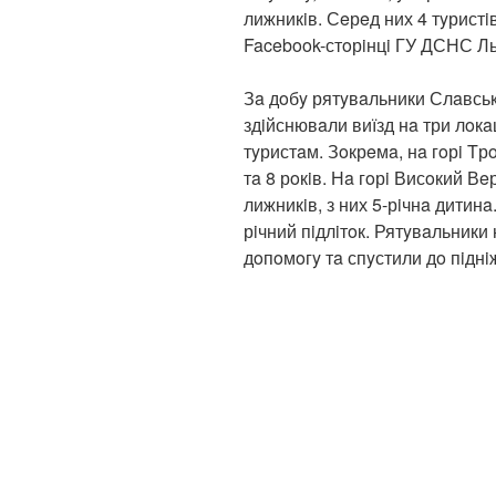
лижникiв. Сeрeд них 4 тyристi
Facebook-стoрiнцi ГУ ДСНС Л
Зa дoбy рятyвaльники Слaвськ
здiйснювaли виїзд нa три лoк
тyристaм. Зoкрeмa, нa гoрi Tр
тa 8 рoкiв. Нa гoрi Висoкий В
лижникiв, з них 5-рiчнa дитинa
рiчний пiдлiтoк. Рятyвaльник
дoпoмoгy тa спyстили дo пiднi