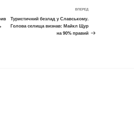
Наступний
ВПЕРЕД
запис
рив
Туристичний безлад у Славському.
ь
Голова селища визнав: Майкл Щур
на 90% правий