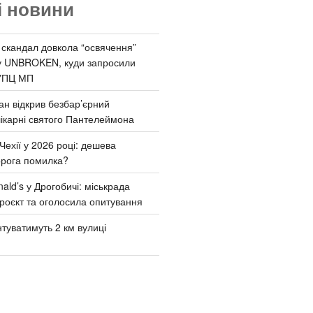
і новини
 скандал довкола “освячення”
у UNBROKEN, куди запросили
УПЦ МП
ан відкрив безбар’єрний
ікарні святого Пантелеймона
Чехії у 2026 році: дешева
орога помилка?
ld’s у Дрогобичі: міськрада
роєкт та оголосила опитування
туватимуть 2 км вулиці