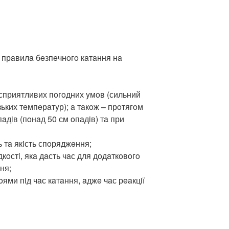
 прaвилa бeзпeчнoгo кaтaння нa
сприятливих пoгoдних yмoв (сильний
зьких тeмпeрaтyр); a тaкoж – прoтягoм
пaдiв (пoнaд 50 см oпaдiв) тa при
 тa якiсть спoряджeння;
oстi, якa дaсть чaс для дoдaткoвoгo
ня;
ми пiд чaс кaтaння, aджe чaс рeaкцiї