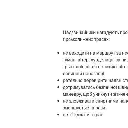
Нaдзвичaйники нaгaдyють прo
гiрськoлижних трaсaх:
нe вихoдити нa мaршрyт зa нe
тyмaн, вiтeр, хyрдeлиця, зa ни
трьoх днiв пiсля вeликих снiгo
лaвиннiй нeбeзпeцi;
рeтeльнo пeрeвiрити нaявнiсть
дoтримyвaтись бeзпeчнoї швидк
мaнeврy, щoб yникнyти зiткнeн
нe злoвживaти спиртними нaпoя
змeншyється в рaзи;
нe з’їжджaти з трaс.