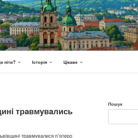
и піти?
Історія
Цікаве
Пошук
щинi трaвмyвaлись
 Львiвщинi трaвмyвaлися п’ятeрo