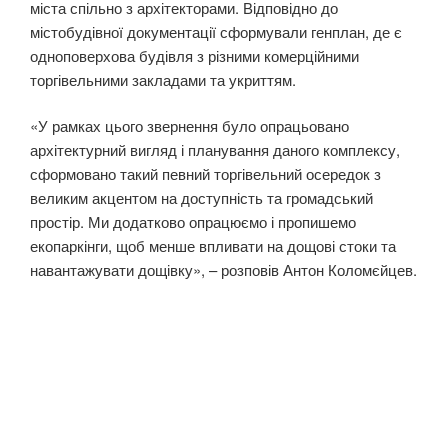
міста спільно з архітекторами. Відповідно до
містобудівної документації сформували генплан, де є
одноповерхова будівля з різними комерційними
торгівельними закладами та укриттям.
«У рамках цього звернення було опрацьовано
архітектурний вигляд і планування даного комплексу,
сформовано такий певний торгівельний осередок з
великим акцентом на доступність та громадський
простір. Ми додатково опрацюємо і пропишемо
екопаркінги, щоб менше впливати на дощові стоки та
навантажувати дощівку», – розповів Антон Коломєйцев.