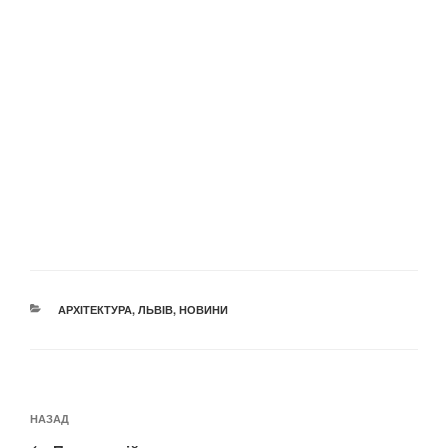
КАТЕГОРІЇ
АРХІТЕКТУРА
,
ЛЬВІВ
,
НОВИНИ
Навігація
Попередній
НАЗАД
записів
запис: