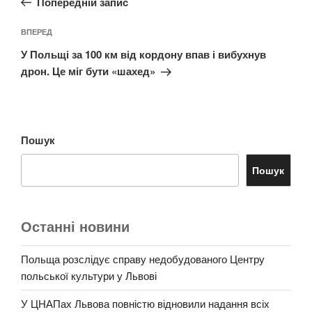
Попередній запис
Наступний
ВПЕРЕД
запис
У Польщі за 100 км від кордону впав і вибухнув
дрон. Це міг бути «шахед»
Пошук
Пошук
Останні новини
Польща розслідує справу недобудованого Центру
польської культури у Львові
У ЦНАПах Львова повністю відновили надання всіх