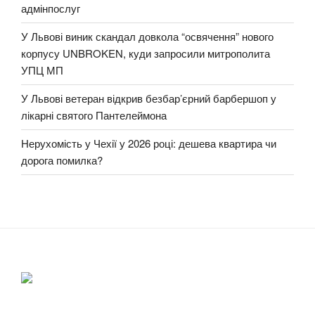
адмінпослуг
У Львові виник скандал довкола “освячення” нового
корпусу UNBROKEN, куди запросили митрополита
УПЦ МП
У Львові ветеран відкрив безбар’єрний барбершоп у
лікарні святого Пантелеймона
Нерухомість у Чехії у 2026 році: дешева квартира чи
дорога помилка?