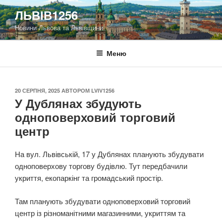
Перейти
ЛЬВІВ1256
до
Новини Львова та Львівщини
вмісту
Меню
ОПУБЛІКОВАНО
20 СЕРПНЯ, 2025
АВТОРОМ
LVIV1256
У Дублянах збудують
одноповерховий торговий
центр
На вул. Львівській, 17 у Дублянах планують збудувати
одноповерхову торгову будівлю. Тут передбачили
укриття, екопаркінг та громадський простір.
Там планують збудувати одноповерховий торговий
центр із різноманітними магазинними, укриттям та