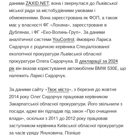
даними
ZAXID.NET
, вона і звернулася до Львівської
міської ради за містобудівними умовами і
обмеженнями. Вона зареєстрована як ФОП, а також
має у власності ФГ «Лохина», зареєстроване в
Дублянах, і ФГ «Еко-Волинь-Груп». За даними
аналітичної системи
YouControl
, ймовірно Лариса
Сидорчук є родичкою керівника Спеціалізованої
екологічної прокуратури Львівської обласної
прокуратури Олега Сидорчука. В
декларації за 2024
рік
він вказав користування автомобілем BMW 530E, що
належить Ларисі Сидорчук.
За даними сайту «
Твоє місто
», з березня до жовтня
2014 року Олег Сидорчук працював керівником
Закарпатської обласної прокуратури. Його звільнили з
посади, адже він підпадав під закон «Про очищення
влади», оскільки з 2011 до 2012 року працював
заступником керівника Київської обласної прокуратури
за часів уряду Януковича. Пізніше