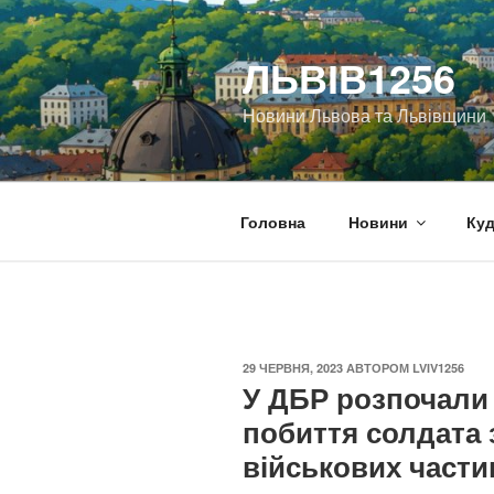
Перейти
до
ЛЬВІВ1256
вмісту
Новини Львова та Львівщини
Головна
Новини
Куд
ОПУБЛІКОВАНО
29 ЧЕРВНЯ, 2023
АВТОРОМ
LVIV1256
У ДБР розпочали
побиття солдата з
військових части