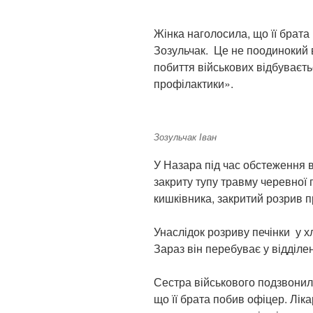
Жінка наголосила, що її брата 
Зозульчак. Це не поодинокий
побиття військових відбуваєть
профілактики».
Зозульчак Іван
У Назара під час обстеження в
закриту тупу травму черевної 
кишківника, закритий розрив пр
Унаслідок розриву печінки у х
Зараз він перебуває у відділенн
Сестра військового подзвонил
що її брата побив офіцер. Ліка