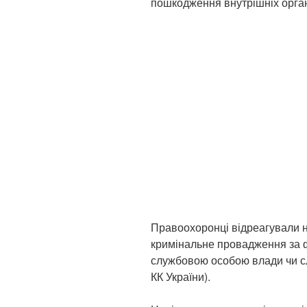
пошкодження внутрішніх орган
Правоохоронці відреагували н
кримінальне провадження за
службовою особою влади чи сл
КК України).