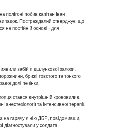
на полігоні побив капітан Іван
 випадок. Постраждалий стверджує, що
ся на постійній основі «для
иявили забій підшлункової залози,
порожнини, брижі товстого та тонкого
авої долі печінки.
лопця стався внутрішній крововилив.
і анестезіології та інтенсивної терапії.
а на гарячу лінію ДБР, повідомивши,
рі діагностували у солдата