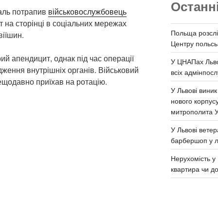
Останн
таль потрапив
військовослужбовець
т на сторінці в соціальних мережах
Польща розслі
віїшин.
Центру польськ
рий апендицит, однак під час операції
У ЦНАПах Льво
ження внутрішніх органів. Військовий
всіх адмінпосл
нещодавно приїхав на ротацію.
У Львові виник
нового корпус
митрополита 
У Львові ветер
барбершоп у л
Нерухомість у 
квартира чи д