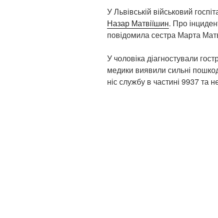
У Львівській військовий госпі
Назар Матвіїшин
. Про інциден
повідомила сестра Марта Мат
У чоловіка діагностували гост
медики виявили сильні пошкод
ніс службу в частині 9937 та 