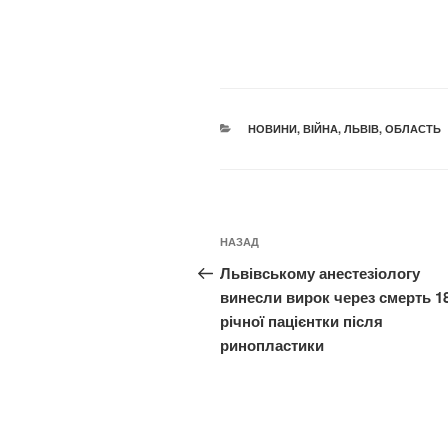
КАТЕГОРІЇ
НОВИНИ
,
ВІЙНА
,
ЛЬВІВ
,
ОБЛАСТЬ
Навігація
Попередній
НАЗАД
записів
запис:
Львівському анестезіологу
винесли вирок через смерть 1
річної пацієнтки після
ринопластики