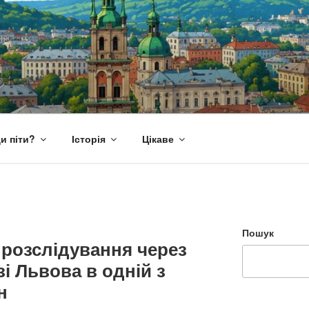
и піти?
Історія
Цікаве
Пошук
 розслідування через
і Львова в одній з
н