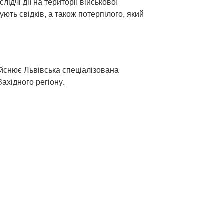
лідчі дії на території військової
ють свідків, а також потерпілого, який
йснює Львівська спеціалізована
ахідного регіону.