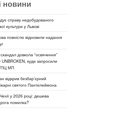
і новини
дує справу недобудованого
ої культури у Львові
ва повністю відновили надання
уг
 скандал довкола “освячення”
у UNBROKEN, куди запросили
УПЦ МП
ан відкрив безбар’єрний
ікарні святого Пантелеймона
Чехії у 2026 році: дешева
орога помилка?