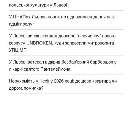
польської культури у Львові
У ЦНАПах Львова повністю відновили надання всіх
адмінпослуг
У Львові виник скандал довкола “освячення” нового
корпусу UNBROKEN, куди запросили митрополита
УПЦ МП
У Львові ветеран відкрив безбар’єрний барбершоп у
лікарні святого Пантелеймона
Нерухомість у Чехії у 2026 році: дешева квартира чи
дорога помилка?