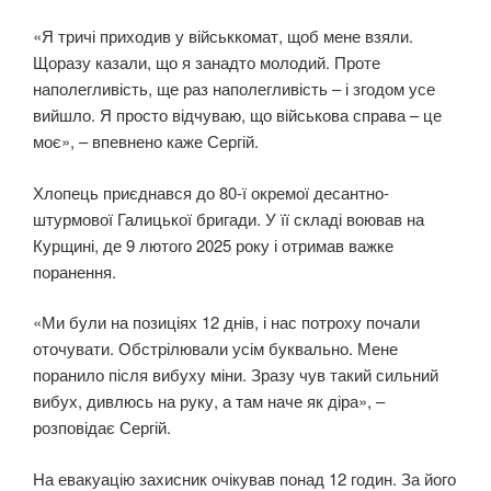
«Я тричі приходив у військкомат, щоб мене взяли.
Щоразу казали, що я занадто молодий. Проте
наполегливість, ще раз наполегливість – і згодом усе
вийшло. Я просто відчуваю, що військова справа – це
моє», – впевнено каже Сергій.
Хлопець приєднався до 80-ї окремої десантно-
штурмової Галицької бригади. У її складі воював на
Курщині, де 9 лютого 2025 року і отримав важке
поранення.
«Ми були на позиціях 12 днів, і нас потроху почали
оточувати. Обстрілювали усім буквально. Мене
поранило після вибуху міни. Зразу чув такий сильний
вибух, дивлюсь на руку, а там наче як діра», –
розповідає Сергій.
На евакуацію захисник очікував понад 12 годин. За його