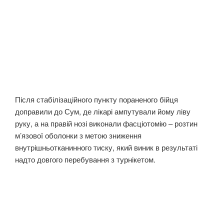
Після стабілізаційного пункту пораненого бійця
доправили до Сум, де лікарі ампутували йому ліву
руку, а на правій нозі виконали фасціотомію – розтин
м’язової оболонки з метою зниження
внутрішньотканинного тиску, який виник в результаті
надто довгого перебування з турнікетом.