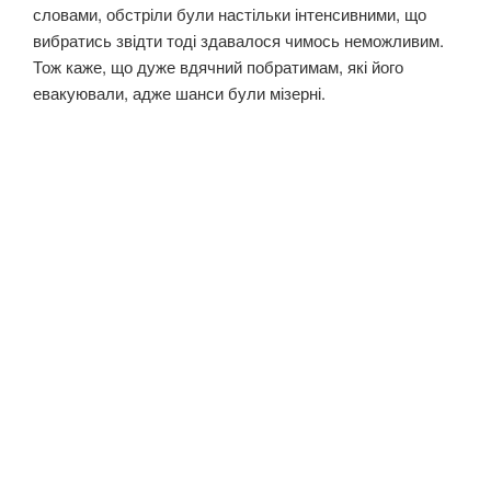
словами, обстріли були настільки інтенсивними, що
вибратись звідти тоді здавалося чимось неможливим.
Тож каже, що дуже вдячний побратимам, які його
евакуювали, адже шанси були мізерні.