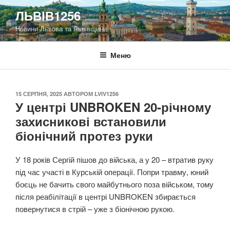
Перейти
ЛЬВІВ1256
до
Новини Львова та Львівщини
вмісту
Меню
ОПУБЛІКОВАНО
15 СЕРПНЯ, 2025
АВТОРОМ
LVIV1256
У центрі UNBROKEN 20-річному
захисникові встановили
біонічний протез руки
У 18 років Сергій пішов до війська, а у 20 – втратив руку
під час участі в Курській операції. Попри травму, юний
боєць не бачить свого майбутнього поза військом, тому
після реабілітації в центрі UNBROKEN збирається
повернутися в стрій – уже з біонічною рукою.