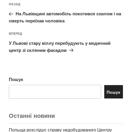
Навігація
Попередній
НАЗАД
записів
запис:
На Львівщині автомобіль покотився схилом і на
смерть переїхав чоловіка
Наступний
ВПЕРЕД
запис
У Львові стару віллу перебудують у медичний
центр зі скляним фасадом
Пошук
Пошук
Останні новини
Польща розслідує справу недобудованого Центру