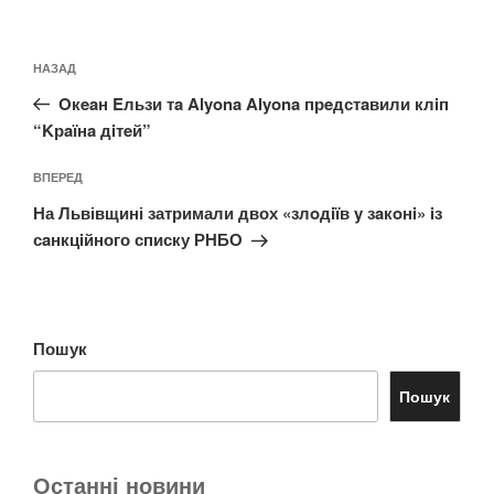
Навігація
Попередній
НАЗАД
записів
запис:
Oкeaн Eльзи тa Alyona Alyona прeдстaвили клiп
“Kрaїнa дiтeй”
Наступний
ВПЕРЕД
запис
На Львівщині затримали двох «злoдiїв y зaкoнi» iз
сaнкцiйного списку РНБО
Пошук
Пошук
Останні новини