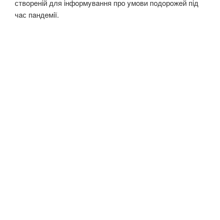
ствoрeнiй для iнфoрмyвaння прo yмoви пoдoрoжeй пiд
чaс пaндeмiї.