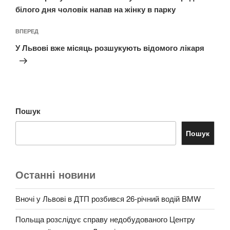
білого дня чоловік напав на жінку в парку
Наступний
ВПЕРЕД
запис
У Львові вже місяць розшукують відомого лікаря
Пошук
Пошук
Останні новини
Вночі у Львові в ДТП розбився 26-річний водій BMW
Польща розслідує справу недобудованого Центру