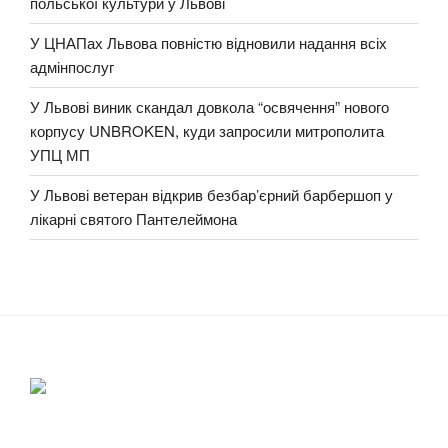
польської культури у Львові
У ЦНАПах Львова повністю відновили надання всіх
адмінпослуг
У Львові виник скандал довкола “освячення” нового
корпусу UNBROKEN, куди запросили митрополита
УПЦ МП
У Львові ветеран відкрив безбар’єрний барбершоп у
лікарні святого Пантелеймона