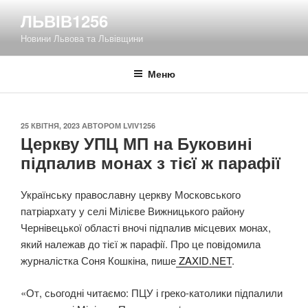
Перейти
ЛЬВІВ1256
до
Новини Львова та Львівщини
вмісту
Меню
ОПУБЛІКОВАНО
25 КВІТНЯ, 2023
АВТОРОМ
LVIV1256
Церкву УПЦ МП на Буковині
підпалив монах з тієї ж парафії
Українську православну церкву Московського
патріархату у селі Мілієве Вижницького району
Чернівецької області вночі підпалив місцевих монах,
який належав до тієї ж парафії. Про це повідомила
журналістка Соня Кошкіна, пише
ZAXID.NET
.
«От, сьогодні читаємо: ПЦУ і греко-католики підпалили