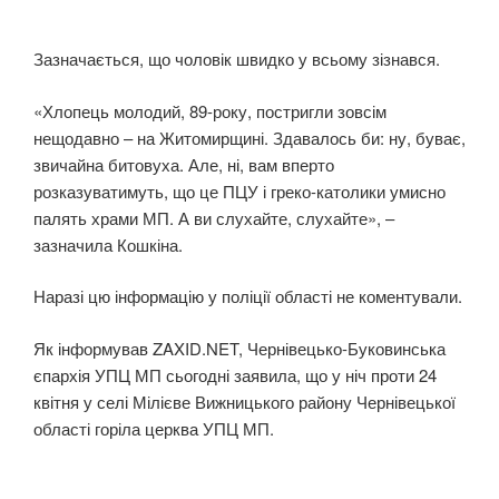
Зазначається, що чоловік швидко у всьому зізнався.
«Хлопець молодий, 89-року, постригли зовсім
нещодавно – на Житомирщині. Здавалось би: ну, буває,
звичайна битовуха. Але, ні, вам вперто
розказуватимуть, що це ПЦУ і греко-католики умисно
палять храми МП. А ви слухайте, слухайте», –
зазначила Кошкіна.
Наразі цю інформацію у поліції області не коментували.
Як інформував ZAXID.NET, Чернівецько-Буковинська
єпархія УПЦ МП сьогодні заявила, що у ніч проти 24
квітня у селі Мілієве Вижницького району Чернівецької
області горіла церква УПЦ МП.