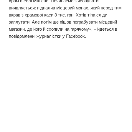
храм в селі Мілієво. Починаємо з‘ясовувати,
виявляється: підпалив місцевий монах, який перед тим
вкрав з храмової каси 3 тис. грн. Хотів тіпа сліди
заплутати. Але потім ще пішов пограбувати місцевий
магазин, де його й схопили на гарячому», – йдеться в
повідомленні журналістки у Facebook.