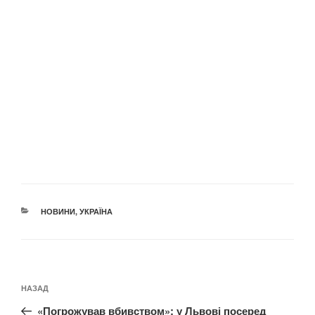
КАТЕГОРІЇ
НОВИНИ
,
УКРАЇНА
Навігація
Попередній
НАЗАД
записів
запис:
«Погрожував вбивством»: у Львові посеред