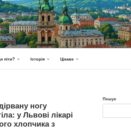
и піти?
Історія
Цікаве
Пошук
дірвану ногу
ла: у Львові лікарі
ого хлопчика з