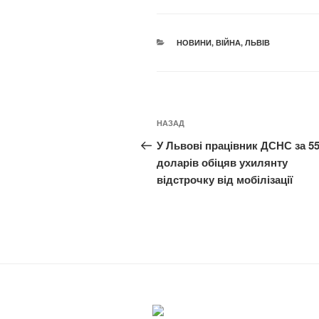
КАТЕГОРІЇ
НОВИНИ
,
ВІЙНА
,
ЛЬВІВ
Навігація
Попередній
НАЗАД
записів
запис:
У Львові працівник ДСНС за 5
доларів обіцяв ухилянту
відстрочку від мобілізації