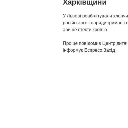
Харківщини
У Львові реабілітували хлопчи
російського снаряду тримав св
аби не стекти кровʼю
Про це повідомив Центр дитяч
інформує
Еспресо.Захід