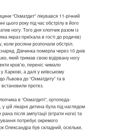
ицини “Охматдит” лікувався 11-річний
ні цього року під час обстрілу в його
атив ногу. Того дня хлопчик разом із
ка якраз приїхала в гості до родичів)
, коли росіяни розпочали обстріл.
снаряд. Дівчинка померла через 10 днів
ко, який тримав свою відірвану ногу
текти кровʼю, переніс чимало
 Харкові, а далі у київському
 до Львова до “Охматдиту” та в
у встановили протез.
лопчика в “Охматдиті”, ортопеда-
у цій лікарні дитина була під наглядом
 рана після ампутації (втрати ноги) та
лікування потребує окремого
к Олександра був складний, оскільки,