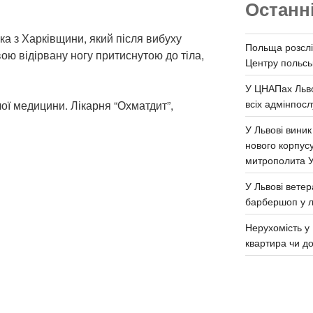
Останн
ка з Харківщини, який після вибуху
Польща розслі
ою відірвану ногу притиснутою до тіла,
Центру польськ
У ЦНАПах Льво
всіх адмінпосл
ої медицини. Лікарня “Охматдит”,
У Львові виник
нового корпус
митрополита 
У Львові ветер
барбершоп у л
Нерухомість у 
квартира чи д