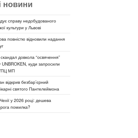
і новини
дує справу недобудованого
ої культури у Львові
ва повністю відновили надання
уг
 скандал довкола “освячення”
у UNBROKEN, куди запросили
УПЦ МП
ан відкрив безбар’єрний
ікарні святого Пантелеймона
Чехії у 2026 році: дешева
орога помилка?