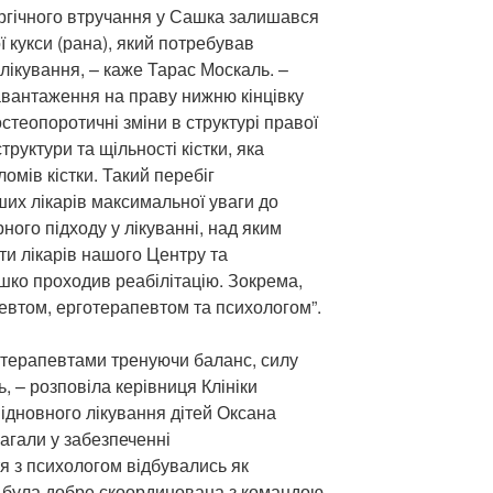
ургічного втручання у Сашка залишався
 кукси (рана), який потребував
лікування, – каже Тарас Москаль. –
навантаження на праву нижню кінцівку
остеопоротичні зміни в структурі правої
структури та щільності кістки, яка
мів кістки. Такий перебіг
их лікарів максимальної уваги до
ного підходу у лікуванні, над яким
ти лікарів нашого Центру та
шко проходив реабілітацію. Зокрема,
певтом, ерготерапевтом та психологом”.
 терапевтами тренуючи баланс, силу
ь, – розповіла керівниця Клініки
 відновного лікування дітей Оксана
агали у забезпеченні
я з психологом відбувались як
а була добре скоординована з командою