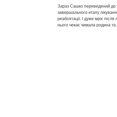
Зараз Сашко переведений до 
завершального етапу лікуванн
реабілітації. І дуже мріє післ
нього чекає чимала родина та 