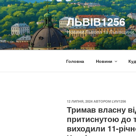
Перейти
до
ЛЬВІВ1256
вмісту
Новини Львова та Львівщини
Головна
Новини
Куд
ОПУБЛІКОВАНО
12 ЛИПНЯ, 2024
АВТОРОМ
LVIV1256
Тримав власну ві
притиснутою до ті
виходили 11-річн