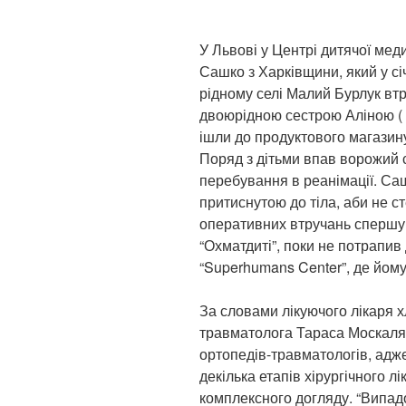
У Львові у Центрі дитячої мед
Сашко з Харківщини, який у січ
рідному селі Малий Бурлук втр
двоюрідною сестрою Аліною ( я
ішли до продуктового магазину
Поряд з дітьми впав ворожий 
перебування в реанімації. Саш
притиснутою до тіла, аби не с
оперативних втручань спершу у
“Охматдиті”, поки не потрапив
“Superhumans Center”, де йом
За словами лікуючого лікаря х
травматолога Тараса Москаля, 
ортопедів-травматологів, адже
декілька етапів хірургічного 
комплексного догляду. “Випадо