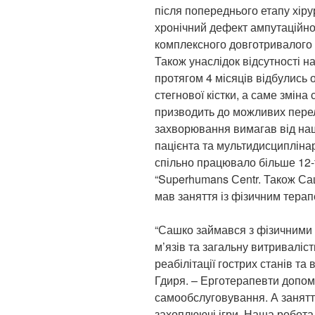
після попереднього етапу хір
хронічний дефект ампутаційної
комплексного довготривалого 
Також унаслідок відсутності 
протягом 4 місяців відбулись 
стегнової кістки, а саме зміна 
призводить до можливих перело
захворювання вимагав від наш
пацієнта та мультидисциплінар
спільно працювало більше 12-
“Superhumans Сentr. Також Са
мав заняття із фізичним тера
“Сашко займався з фізичними
м’язів та загальну витриваліст
реабілітації гострих станів та
Гдиря. – Ерготерапевти допом
самообслуговування. А занятт
захоплюючі ігри. Наша робот