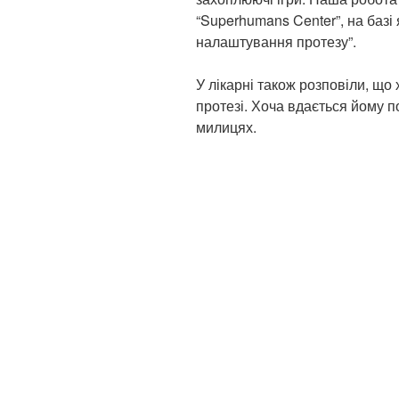
“Superhumans Center”, на базі 
налаштування протезу”.
У лікарні також розповіли, що
протезі. Хоча вдається йому по
милицях.