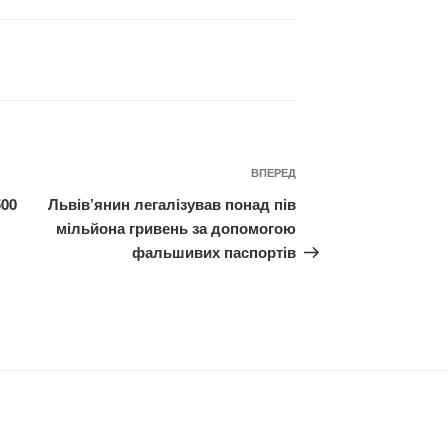
Наступний
ВПЕРЕД
запис
500
Львів’янин легалізував понад пів
мільйона гривень за допомогою
фальшивих паспортів