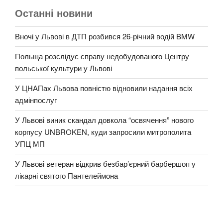
Останні новини
Вночі у Львові в ДТП розбився 26-річний водій BMW
Польща розслідує справу недобудованого Центру
польської культури у Львові
У ЦНАПах Львова повністю відновили надання всіх
адмінпослуг
У Львові виник скандал довкола “освячення” нового
корпусу UNBROKEN, куди запросили митрополита
УПЦ МП
У Львові ветеран відкрив безбар’єрний барбершоп у
лікарні святого Пантелеймона