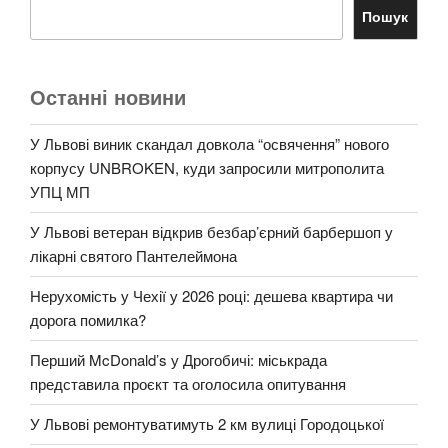
Пошук
Останні новини
У Львові виник скандал довкола “освячення” нового
корпусу UNBROKEN, куди запросили митрополита
УПЦ МП
У Львові ветеран відкрив безбар’єрний барбершоп у
лікарні святого Пантелеймона
Нерухомість у Чехії у 2026 році: дешева квартира чи
дорога помилка?
Перший McDonald’s у Дрогобичі: міськрада
представила проєкт та оголосила опитування
У Львові ремонтуватимуть 2 км вулиці Городоцької