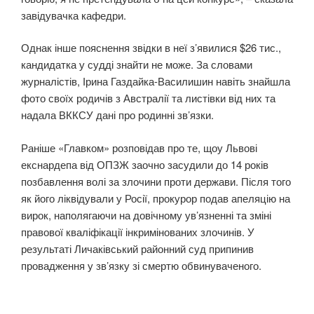
завідувачка кафедри.
Однак інше пояснення звідки в неї з’явилися $26 тис.,
кандидатка у судді знайти не може. За словами
журналістів, Ірина Газдайка-Василишин навіть знайшла
фото своїх родичів з Австралії та листівки від них та
надала ВККСУ дані про родинні зв’язки.
Раніше «Главком» розповідав про те, щоу Львові
екснардепа від ОПЗЖ заочно засудили до 14 років
позбавлення волі за злочини проти держави. Після того
як його ліквідували у Росії, прокурор подав апеляцію на
вирок, наполягаючи на довічному ув’язненні та зміні
правової кваліфікації інкримінованих злочинів. У
результаті Личаківський районний суд припинив
провадження у зв’язку зі смертю обвинуваченого.