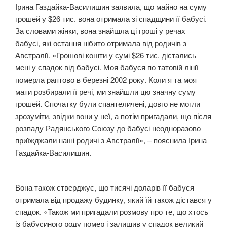
Ірина Газдайка-Василишин заявила, що майно на суму
грошей у $26 тис. вона отримала зі спадщини її бабусі.
За словами жінки, вона знайшла ці гроші у речах
бабусі, які остання нібито отримала від родичів з
Австралії. «Грошові кошти у сумі $26 тис. дістались
мені у спадок від бабусі. Моя бабуся по татовій лінії
померла раптово в березні 2002 року. Коли я та моя
мати розбирали її речі, ми знайшли цю значну суму
грошей. Спочатку були спантеличені, довго не могли
зрозуміти, звідки вони у неї, а потім пригадали, що після
розпаду Радянського Союзу до бабусі неодноразово
приїжджали наші родичі з Австралії», – пояснила Ірина
Газдайка-Василишин.
Вона також стверджує, що тисячі доларів її бабуся
отримала від продажу будинку, який їй також дістався у
спадок. «Також ми пригадали розмову про те, що хтось
із бабусиного роду помер і залишив у спадок великий