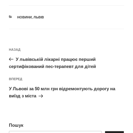
КАТЕГОРІЇ
НОВИНИ
,
ЛЬВІВ
Навігація
Попередній
НАЗАД
записів
запис:
У львівській лікарні працює перший
сертифікований пес-терапевт для дітей
Наступний
ВПЕРЕД
запис
У Львові за 50 млн грн відремонтують дорогу на
виїзд з міста
Пошук