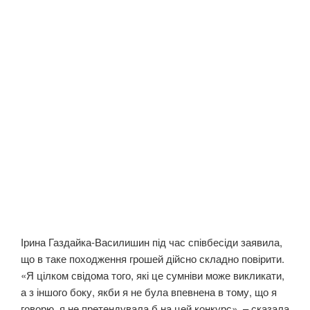
Ірина Газдайка-Василишин під час співбесіди заявила,
що в таке походження грошей дійсно складно повірити.
«Я цілком свідома того, які це сумніви може викликати,
а з іншого боку, якби я не була впевнена в тому, що я
говорю, я не претендувала б на цей конкурс», – сказала