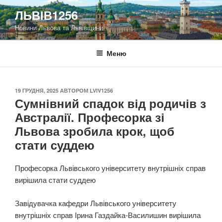
Перейти
ЛЬВІВ1256
до
Новини Львова та Львівщини
вмісту
Меню
ОПУБЛІКОВАНО
19 ГРУДНЯ, 2025
АВТОРОМ
LVIV1256
Сумнівний спадок від родичів з
Австралії. Професорка зі
Львова зробила крок, щоб
стати суддею
Професорка Львівського університету внутрішніх справ
вирішила стати суддею
Завідувачка кафедри Львівського університету
внутрішніх справ Ірина Газдайка-Василишин вирішила