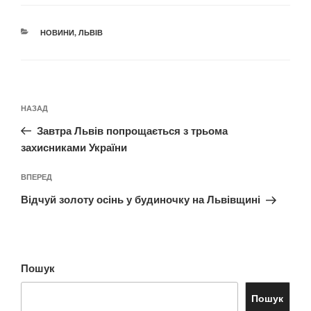
КАТЕГОРІЇ
НОВИНИ
,
ЛЬВІВ
Навігація
Попередній
НАЗАД
записів
запис:
Завтра Львів попрощається з трьома
захисниками України
Наступний
ВПЕРЕД
запис
Відчуй золоту осінь у будиночку на Львівщині
Пошук
Пошук