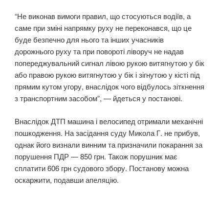
“Не виконав вимоги правил, що стосуються водіїв, а
саме при зміні напрямку руху не переконався, що це
буде безпечно для нього та інших учасників
дорожнього руху та при повороті ліворуч не надав
попереджувальний сигнал лівою рукою витягнутою у бік
або правою рукою витягнутою у бік і зігнутою у кісті під
прямим кутом угору, внаслідок чого відбулось зіткнення
з транспортним засобом”, — йдеться у постанові.
Внаслідок ДТП машина і велосипед отримали механічні
пошкодження. На засідання суду Микола Г. не прибув,
однак його визнали винним та призначили покарання за
порушення ПДР — 850 грн. Також порушник має
сплатити 606 грн судового збору. Постанову можна
оскаржити, подавши апеляцію.