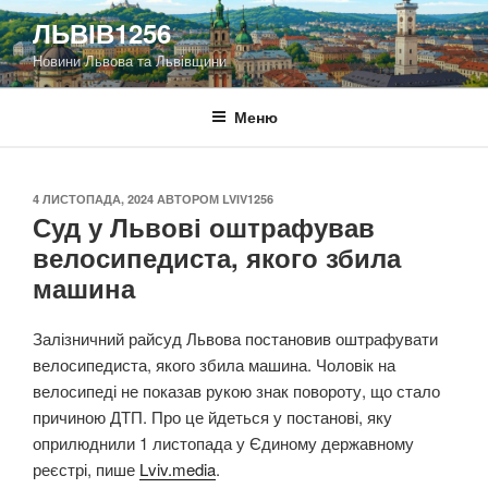
Перейти
ЛЬВІВ1256
до
Новини Львова та Львівщини
вмісту
Меню
ОПУБЛІКОВАНО
4 ЛИСТОПАДА, 2024
АВТОРОМ
LVIV1256
Суд у Львові оштрафував
велосипедиста, якого збила
машина
Залізничний райсуд Львова постановив оштрафувати
велосипедиста, якого збила машина. Чоловік на
велосипеді не показав рукою знак повороту, що стало
причиною ДТП. Про це йдеться у постанові, яку
оприлюднили 1 листопада у Єдиному державному
реєстрі, пише
Lviv.media
.