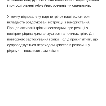
і при розігріванні інфузійних розчинів чи спальників.
У кожну відправлену партію грілок наші волонтери
вкладають роздруковані інструкції з використання.
Процес активації грілки нескладний: при реакції з
повітрям рідина кристалізується та починає гріти. Для
повторного застосування грілки її слід прокип’ятити, що
супроводжується переходом кристалів речовини у
рідину», – пояснюють активісти.