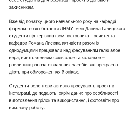
захисникам.
Вже від початку цього навчального року на кафедрі
фармакогнозії і ботаніки ЛНМУ імені Данила Галицького
студенти під керівництвом наставника – асистента
кафедри Романа Лисюка активісти разом із
однодумцями працювали над фасуванням гелю алое
вера, виготовленням соків алое та каланхое –
рослинних ранозагоювальних засобів, які прекрасно
діють при обмороженнях й опіках.
Студенти-волонтери активно просувають проєкт в
Інстаграмі, де подають, окрім даних про особливості
виготовлення грілок та використання, і фотозвіти про
виконану роботу.