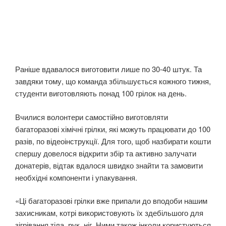
Раніше вдавалося виготовити лише по 30-40 штук. Та
завдяки тому, що команда збільшується кожного тижня,
студенти виготовляють понад 100 грілок на день.
Вчилися волонтери самостійно виготовляти
багаторазові хімічні грілки, які можуть працювати до 100
разів, по відеоінструкції. Для того, щоб назбирати кошти
спершу довелося відкрити збір та активно залучати
донатерів, відтак вдалося швидко знайти та замовити
необхідні компоненти і упакування.
«Ці багаторазові грілки вже припали до вподоби нашим
захисникам, котрі використовують їх здебільшого для
зігрівання тіла, рук, ніг. Ними також інколи користуються