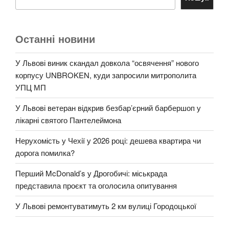
Останні новини
У Львові виник скандал довкола “освячення” нового
корпусу UNBROKEN, куди запросили митрополита
УПЦ МП
У Львові ветеран відкрив безбар’єрний барбершоп у
лікарні святого Пантелеймона
Нерухомість у Чехії у 2026 році: дешева квартира чи
дорога помилка?
Перший McDonald’s у Дрогобичі: міськрада
представила проєкт та оголосила опитування
У Львові ремонтуватимуть 2 км вулиці Городоцької