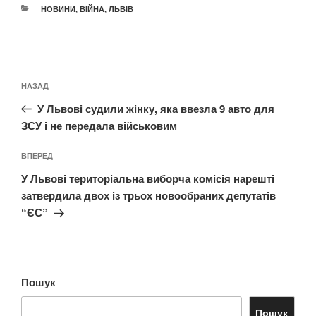
КАТЕГОРІЇ
НОВИНИ
,
ВІЙНА
,
ЛЬВІВ
Навігація
Попередній
НАЗАД
записів
запис:
У Львові судили жінку, яка ввезла 9 авто для
ЗСУ і не передала військовим
Наступний
ВПЕРЕД
запис
У Львові територіальна виборча комісія нарешті
затвердила двох із трьох новообраних депутатів
“ЄС”
Пошук
Пошук