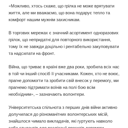
«Можливо, хтось скаже, що грілка не може врятувати
життя, але ми вважаємо, що вона подарує тепло та
комфорт нашим мужнім захисникам.
В торгових мережах є значний асортимент одноразових
грілок, що непридатні для повторного використання,
тому їх не завжди доцільно і рентабельно закуповувати
та надсилати на фронт.
Війна, що триває в країні вже два роки, зробила всіх нас
в той чи інший спосіб її учасниками. Кожен, хто не воює,
прагне допомогти та зробити свій внесок у перемогу, ми
прагнемо підтримати воїнів на полі бою всім
необхідним», – зазначають волонтери.
Університетська спільнота з перших днів війни активно
долучилася до різноманітних волонтерських місій,
знайшлося чимало викладачів, які гуртують навколо
себе студентів для реалізації проєктів допомоги