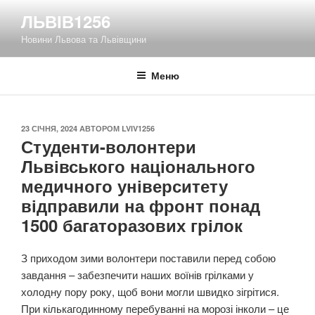
Перейти
ЛЬВІВ1256
до
Новини Львова та Львівщини
вмісту
Меню
ОПУБЛІКОВАНО
23 СІЧНЯ, 2024
АВТОРОМ
LVIV1256
Студенти-волонтери
Львівського національного
медичного університету
відправили на фронт понад
1500 багаторазових грілок
З приходом зими волонтери поставили перед собою
завдання – забезпечити наших воїнів грілками у
холодну пору року, щоб вони могли швидко зігрітися.
При кількагодинному перебуванні на морозі інколи – це