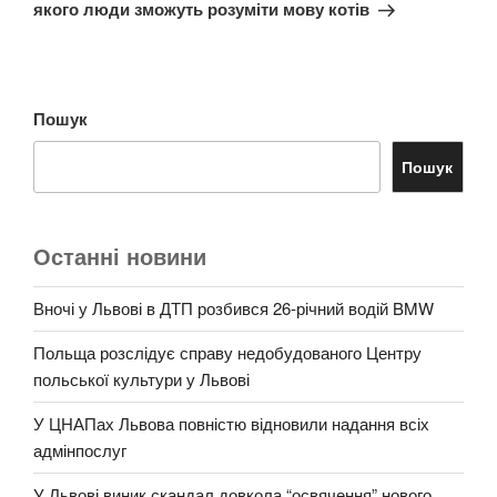
якого люди зможуть розуміти мову котів
Пошук
Пошук
Останні новини
Вночі у Львові в ДТП розбився 26-річний водій BMW
Польща розслідує справу недобудованого Центру
польської культури у Львові
У ЦНАПах Львова повністю відновили надання всіх
адмінпослуг
У Львові виник скандал довкола “освячення” нового