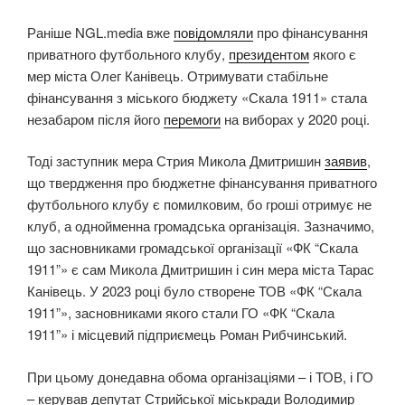
Раніше NGL.media вже
повідомляли
про фінансування
приватного футбольного клубу,
президентом
якого є
мер міста Олег Канівець. Отримувати стабільне
фінансування з міського бюджету «Скала 1911» стала
незабаром після його
перемоги
на виборах у 2020 році.
Тоді заступник мера Стрия Микола Дмитришин
заявив
,
що твердження про бюджетне фінансування приватного
футбольного клубу є помилковим, бо гроші отримує не
клуб, а однойменна громадська організація. Зазначимо,
що засновниками громадської організації «ФК “Скала
1911”» є сам Микола Дмитришин і син мера міста Тарас
Канівець. У 2023 році було створене ТОВ «ФК “Скала
1911”», засновниками якого стали ГО «ФК “Скала
1911”» і місцевий підприємець Роман Рибчинський.
При цьому донедавна обома організаціями – і ТОВ, і ГО
– керував депутат Стрийської міськради Володимир