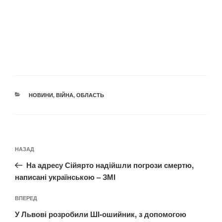
КАТЕГОРІЇ
НОВИНИ
,
ВІЙНА
,
ОБЛАСТЬ
Навігація
Попередній
НАЗАД
записів
запис:
На адресу Сійярто надійшли погрози смертю,
написані українською – ЗМІ
Наступний
ВПЕРЕД
запис
У Львові розробили ШІ-ошийник, з допомогою