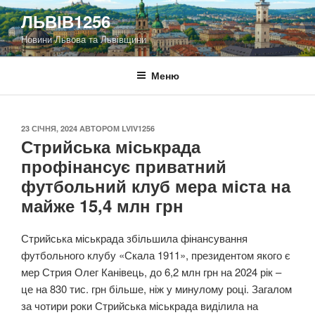
Перейти
ЛЬВІВ1256
до
Новини Львова та Львівщини
вмісту
Меню
ОПУБЛІКОВАНО
23 СІЧНЯ, 2024
АВТОРОМ
LVIV1256
Стрийська міськрада
профінансує приватний
футбольний клуб мера міста на
майже 15,4 млн грн
Стрийська міськрада збільшила фінансування
футбольного клубу «Скала 1911», президентом якого є
мер Стрия Олег Канівець, до 6,2 млн грн на 2024 рік –
це на 830 тис. грн більше, ніж у минулому році. Загалом
за чотири роки Стрийська міськрада виділила на