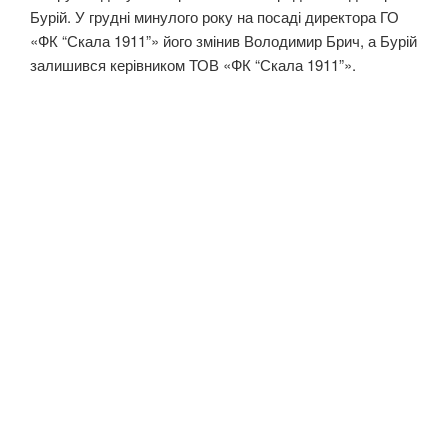
Бурій. У грудні минулого року на посаді директора ГО
«ФК “Скала 1911”» його змінив Володимир Брич, а Бурій
залишився керівником ТОВ «ФК “Скала 1911”».