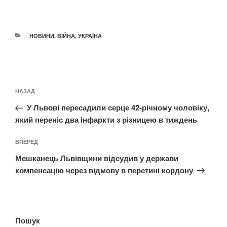
КАТЕГОРІЇ
НОВИНИ
,
ВІЙНА
,
УКРАЇНА
Навігація
Попередній
НАЗАД
записів
запис:
У Львові пересадили серце 42-річному чоловіку,
який переніс два інфаркти з різницею в тиждень
Наступний
ВПЕРЕД
запис
Мешканець Львівщини відсудив у держави
компенсацію через відмову в перетині кордону
Пошук