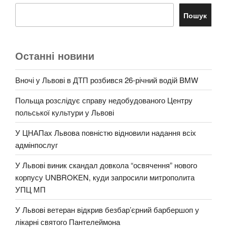
Пошук
Останні новини
Вночі у Львові в ДТП розбився 26-річний водій BMW
Польща розслідує справу недобудованого Центру
польської культури у Львові
У ЦНАПах Львова повністю відновили надання всіх
адмінпослуг
У Львові виник скандал довкола “освячення” нового
корпусу UNBROKEN, куди запросили митрополита
УПЦ МП
У Львові ветеран відкрив безбар’єрний барбершоп у
лікарні святого Пантелеймона