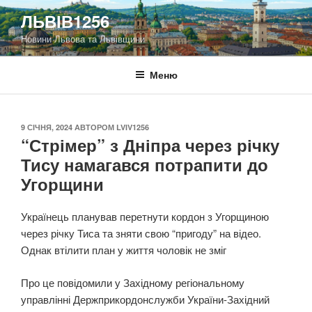
Перейти
ЛЬВІВ1256
до
Новини Львова та Львівщини
вмісту
Меню
ОПУБЛІКОВАНО
9 СІЧНЯ, 2024
АВТОРОМ
LVIV1256
“Стрімер” з Дніпра через річку
Тису намагався потрапити до
Угорщини
Українець планував перетнути кордон з Угорщиною
через річку Тиса та зняти свою “пригоду” на відео.
Однак втілити план у життя чоловік не зміг
Про це повідомили у Західному регіональному
управлінні Держприкордонслужби України-Західний