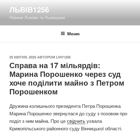
Перейти
ЛЬВІВ1256
до
Новини Львова та Львівщини
вмісту
Меню
ОПУБЛІКОВАНО
25 КВІТНЯ, 2025
АВТОРОМ
LVIV1256
Справа на 17 мільярдів:
Марина Порошенко через суд
хоче поділити майно з Петром
Порошенком
Дружина колишнього президента Петра Порошенка
Марина Порошенко звернулася до суду з позовом про
поділ з ним майна. Про це
свідчить
ухвала
Крижопільського районного суду Вінницької області.