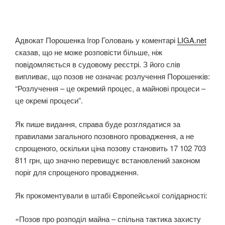
Адвокат Порошенка Ігор Головань у коментарі
LIGA.net
сказав, що не може розповісти більше, ніж
повідомляється в судовому реєстрі. З його слів
випливає, що позов не означає розлучення Порошенків:
“Розлучення – це окремий процес, а майнові процеси –
це окремі процеси”.
Як пише видання, справа буде розглядатися за
правилами загального позовного провадження, а не
спрощеного, оскільки ціна позову становить 17 102 703
811 грн, що значно перевищує встановлений законом
поріг для спрощеного провадження.
Як прокоментували в штабі Європейської солідарності:
«Позов про розподіл майна – спільна тактика захисту