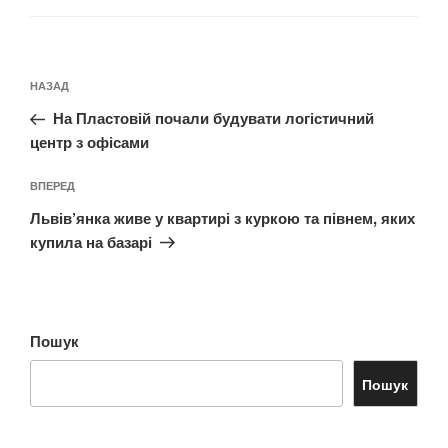
Навігація
Попередній
НАЗАД
записів
запис:
На Пластовій почали будувати логістичний
центр з офісами
Наступний
ВПЕРЕД
запис
Львів’янка живе у квартирі з куркою та півнем, яких
купила на базарі
Пошук
Пошук