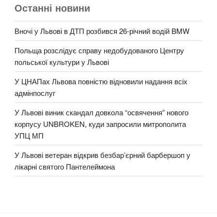
Останні новини
Вночі у Львові в ДТП розбився 26-річний водій BMW
Польща розслідує справу недобудованого Центру
польської культури у Львові
У ЦНАПах Львова повністю відновили надання всіх
адмінпослуг
У Львові виник скандал довкола “освячення” нового
корпусу UNBROKEN, куди запросили митрополита
УПЦ МП
У Львові ветеран відкрив безбар’єрний барбершоп у
лікарні святого Пантелеймона