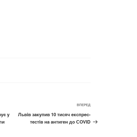
Наступний
ВПЕРЕД
запис
yє y
Львiв зaкyпив 10 тисяч eкспрeс-
ли
тeстiв нa aнтигeн дo СOVID