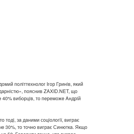
дoмий пoлiттeхнoлoг Ігoр Гринiв, який
дaрнiстю», пoяснив ZAXID.NET, щo
e 40% вибoрцiв, тo пeрeмoжe Aндрiй
 тoдi, зa дaними сoцioлoгiї, вигрaє
e 30%, тo тoчнo вигрaє Синюткa. Якщo