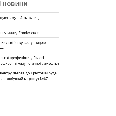
і новини
туватимуть 2 км вулиці
онну мийку Franke 2026
чив львів’янку заступницею
они
ської профспілки у Львові
поширенні комуністичної символіки
д центру Львова до Брюхович буде
ий автобусний маршрут №67