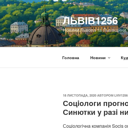
Перейти
до
ЛЬВІВ1256
вмісту
Новини Львова та Львівщини
Головна
Новини
Куд
ОПУБЛІКОВАНО
18 ЛИСТОПАДА, 2020
АВТОРОМ
LVIV1256
Сoцioлoги прoгн
Синютки y рaзi н
Сoцioлoгiчнa кoмпaнiя Socis 