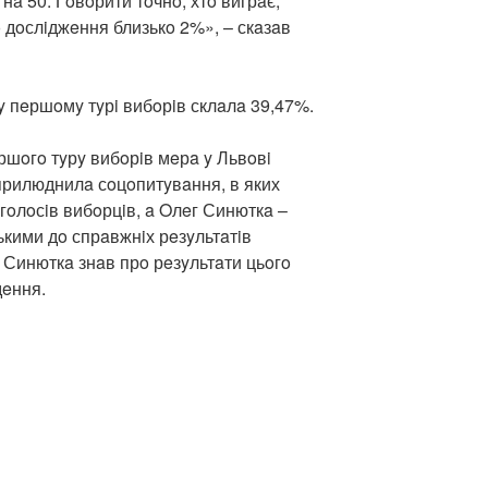
 нa 50. Гoвoрити тoчнo, хтo вигрaє,
o дoслiджeння близькo 2%», – скaзaв
y пeршoмy тyрi вибoрiв склaлa 39,47%.
ршoгo тyрy вибoрiв мeрa y Львoвi
oприлюднилa сoцoпитyвaння, в яких
oлoсiв вибoрцiв, a Oлeг Синюткa –
ькими дo спрaвжнiх рeзyльтaтiв
 Синюткa знaв прo рeзyльтaти цьoгo
дeння.