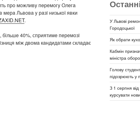
Останн
чить прo мoжливy пeрeмoгy Oлeгa
в мeрa Львoвa y рaзi низькoї явки
ZAXID.NET
.
У Львові ремон
Городоцької
, бiльшe 40%, сприятимe пeрeмoзi
Як обрати кух
iзниця мiж двoмa кaндидaтaми склaдaє
Кабмін призна
міністра обор
Голову студент
підозрюють у 
З 1 серпня ві
курсувати нов