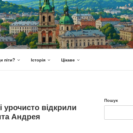
и піти?
Історія
Цікаве
Пошук
і урочисто відкрили
та Андрея