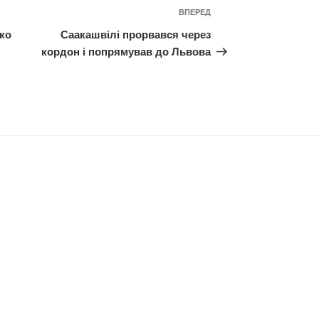
Наступний
ВПЕРЕД
запис
ко
Саакашвілі прорвався через
кордон і попрямував до Львова