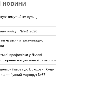
і новини
туватимуть 2 км вулиці
онну мийку Franke 2026
чив львів’янку заступницею
они
ської профспілки у Львові
поширенні комуністичної символіки
д центру Львова до Брюхович буде
ий автобусний маршрут №67