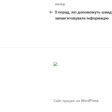
Навігація
Попередній
НАЗАД
записів
запис:
5 порад, які допоможуть швид
запам’ятовувати інформацію
Сайт працює на WordPress