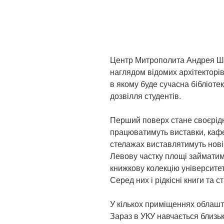
Центр Митрополита Андрея Ше
наглядом відомих архітекторів
в якому буде сучасна бібліоте
дозвілля студентів.
Перший поверх стане своєрід
працюватимуть виставки, кафе,
стелажах виставлятимуть нові
Левову частку площі займатим
книжкову колекцію університету
Серед них і рідкісні книги та с
У кількох приміщеннях облашту
Зараз в УКУ навчається близько