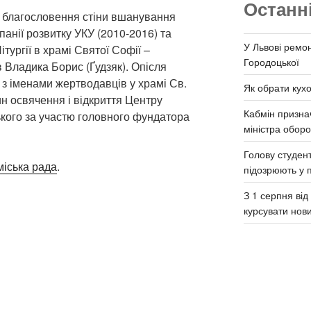
Останн
з благословення стіни вшанування
анії розвитку УКУ (2010-2016) та
У Львові ремон
тургії в храмі Святої Софії –
Городоцької
 Владика Борис (Ґудзяк). Опісля
 з іменами жертводавців у храмі Св.
Як обрати кух
н освячення і відкриття Центру
Кабмін призна
ого за участю головного фундатора
міністра обор
Голову студент
міська рада
.
підозрюють у 
З 1 серпня ві
курсувати нов