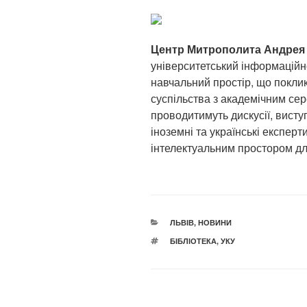
Центр Митрополита Андрея
університетський інформаційно
навчальний простір, що поклик
суспільства з академічним се
проводитимуть дискусії, висту
іноземні та українські експерт
інтелектуальним простором дл
КАТЕГОРІЇ
ЛЬВІВ
,
НОВИНИ
ПОЗНАЧКИ
БІБЛІОТЕКА
,
УКУ