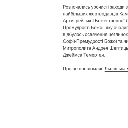
Розпочались урочисті заходи 
найбільших жертводавців Камп
Архиєрейської Божественної Лі
Премудрості Божої, яку очолив
відбулось освячення цеглинок
Софії-Премудрості Божої та чи
Митрополита Андрея Шептицьк
Джеймса Темертея.
Про це повідомляє
Львівська 