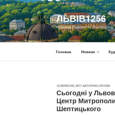
Перейти
до
ЛЬВІВ1256
вмісту
Новини Львова та Львівщини
Головна
Новини
Куд
ОПУБЛІКОВАНО
10 ВЕРЕСНЯ, 2017
АВТОРОМ
LVIV1256
Сьогодні у Львов
Центр Митрополи
Шептицького