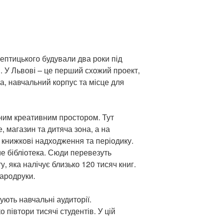
птицького будували два роки під
. У Львові – це перший схожий проект,
ка, навчальний корпус та місце для
ним креативним простором. Тут
 магазин та дитяча зона, а на
 книжкові надходження та періодику.
е бібліотека. Сюди перевезуть
, яка налічує близько 120 тисяч книг.
тародруки.
ють навчальні аудиторії.
 півтори тисячі студентів. У цій