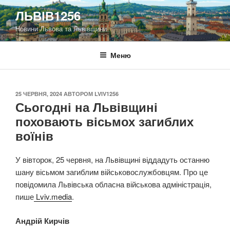
Перейти
ЛЬВІВ1256
до
Новини Львова та Львівщини
вмісту
Меню
ОПУБЛІКОВАНО
25 ЧЕРВНЯ, 2024
АВТОРОМ
LVIV1256
Сьогодні на Львівщині
поховають вісьмох загиблих
воїнів
У вівторок, 25 червня, на Львівщині віддадуть останню
шану вісьмом загиблим військовослужбовцям. Про це
повідомила Львівська обласна військова адміністрація,
пише
Lviv.media
.
Андрій Кирчів