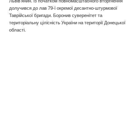
Львів’янин. Із початком повномасштабного вторгнення
долучився до лав 79-ї окремої десантно-штурмової
Таврійської бригади. Боронив суверенітет та
територіальну цілісність України на території Донецької
області.