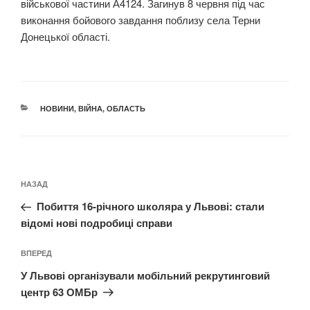
військової частини А4124. Загинув 8 червня під час
виконання бойового завдання поблизу села Терни
Донецької області.
КАТЕГОРІЇ
НОВИНИ
,
ВІЙНА
,
ОБЛАСТЬ
Навігація
Попередній
НАЗАД
записів
запис:
Побиття 16-річного школяра у Львові: стали
відомі нові подробиці справи
Наступний
ВПЕРЕД
запис
У Львові організували мобільний рекрутинговий
центр 63 ОМБр