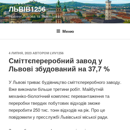
Перейти
ЛЬВІВ1256
до
Новини Львова та Львівщини
вмісту
Меню
ОПУБЛІКОВАНО
4 ЛИПНЯ, 2023
АВТОРОМ
LVIV1256
Сміттєпереробний завод у
Львові збудований на 37,7 %
У Львові триває будівництво сміттєпереробного заводу.
Вже виконали більше третини робіт. Майбутній
механіко-біологічний комплекс перевантаження та
переробки твердих побутових відходів зможе
переробити 250 тис. тонн відходів на рік. Про це
повідомили у пресслужбі Львівської міської ради.