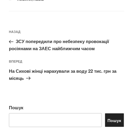
Навігація
Попередній
НАЗАД
записів
запис:
ЗСУ попередили про небезпеку провокації
росіянами на ЗАЕС найближчим часом
Наступний
ВПЕРЕД
запис
На Сихові жінці нарахували за воду 22 тис. грн за
місяць
Пошук
Пошук