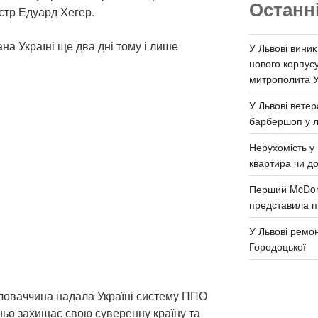
Останн
стр Едуард Хегер.
а Україні ще два дні тому і лише
У Львові виник
нового корпус
митрополита 
У Львові ветер
барбершоп у л
Нерухомість у 
квартира чи д
Перший McDona
представила п
У Львові ремон
Городоцької
Словаччина надала Україні систему ППО
ньо захищає свою суверенну країну та