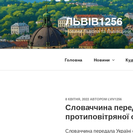
Перейти
до
ЛЬВІВ1256
вмісту
Новини Львова та Львівщини
Головна
Новини
Куд
ОПУБЛІКОВАНО
8 КВІТНЯ, 2022
АВТОРОМ
LVIV1256
Словаччина перед
протиповітряної 
Словаччина передала Україні 