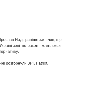
Ярослав Надь раніше заявляв, що
країні зенітно-ракетні комплекси
тернативу.
ні розгорнули ЗРК Patriot.