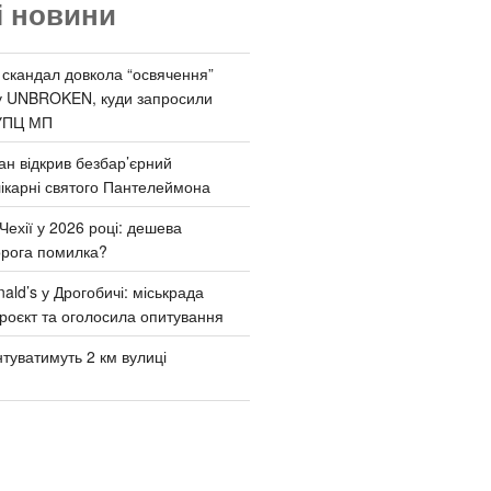
і новини
 скандал довкола “освячення”
у UNBROKEN, куди запросили
УПЦ МП
ан відкрив безбар’єрний
ікарні святого Пантелеймона
Чехії у 2026 році: дешева
орога помилка?
ld’s у Дрогобичі: міськрада
роєкт та оголосила опитування
туватимуть 2 км вулиці