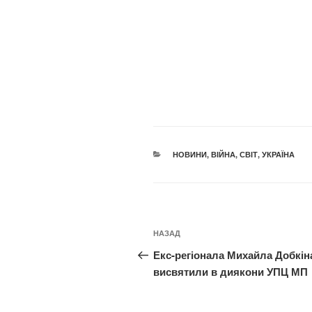
КАТЕГОРІЇ
НОВИНИ
,
ВІЙНА
,
СВІТ
,
УКРАЇНА
Навігація
Попередній
НАЗАД
записів
запис:
Екс-регіонала Михайла Добкін
висвятили в диякони УПЦ МП