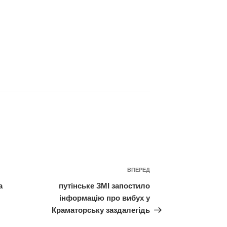
Наступний
ВПЕРЕД
запис
а
путінське ЗМІ запостило
інформацію про вибух у
Краматорську заздалегідь