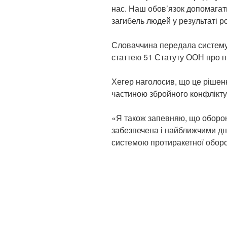
нас. Наш обов’язок допомагати
загибель людей у результаті рос
Словаччина передала систему С
статтею 51 Статуту ООН про 
Хегер наголосив, що це рішен
частиною збройного конфлікту 
«Я також запевняю, що оборона
забезпечена і найближчими д
системою протиракетної оборо