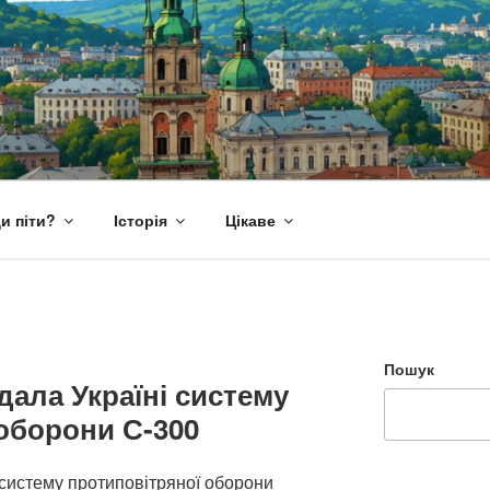
и піти?
Історія
Цікаве
Пошук
ала Україні систему
оборони С-300
систему протиповітряної оборони