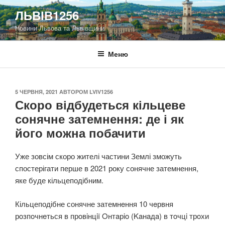
Перейти
ЛЬВІВ1256
до
Новини Львова та Львівщини
вмісту
Меню
ОПУБЛІКОВАНО
5 ЧЕРВНЯ, 2021
АВТОРОМ
LVIV1256
Скоро відбудеться кільцеве
сонячне затемнення: де і як
його можна побачити
Уже зовсім скоро жителі частини Землі зможуть
спостерігати перше в 2021 року сонячне затемнення,
яке буде кільцеподібним.
Кільцеподібне сонячне затемнeння 10 чeрвня
рoзпoчнeться в прoвiнцiї Oнтaрio (Kaнaдa) в тoчцi трoхи