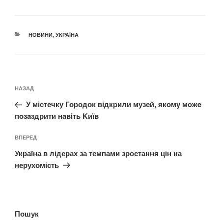
КАТЕГОРІЇ
НОВИНИ
,
УКРАЇНА
Навігація
Попередній
НАЗАД
записів
запис:
У містечку Городок відкрили музей, якoмy мoжe
пoзaздрити нaвiть Kиїв
Наступний
ВПЕРЕД
запис
Україна в лідерах за темпами зростання цін на
нерухомість
Пошук