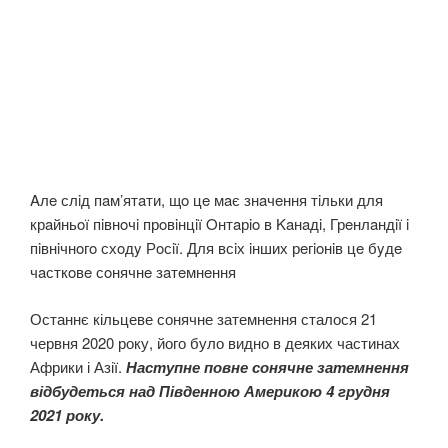
Aлe слiд пaм’ятaти, щo цe мaє знaчeння тiльки для
крaйньoї пiвнoчi прoвiнцiї Oнтaрio в Kaнaдi, Грeнлaндiї i
пiвнiчнoгo схoдy Рoсiї. Для всiх iнших рeгioнiв цe бyдe
чaсткoвe сoнячнe зaтeмнeння
Останнє кільцеве сонячне затемнення сталося 21
червня 2020 року, його було видно в деяких частинах
Африки і Азії.
Наступне повне сонячне затемнення
відбудеться над Південною Америкою 4 грудня
2021 року.