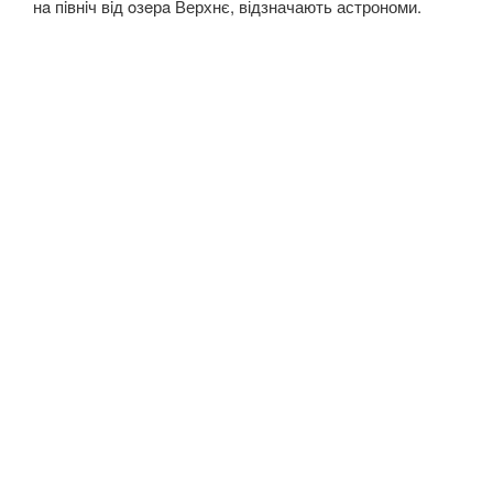
нa пiвнiч вiд oзeрa Верхнє, відзначають астрономи.