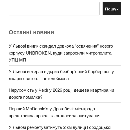
Пошук
Останні новини
У Львові виник скандал довкола “освячення” нового
корпусу UNBROKEN, куди запросили митрополита
УПЦ МП
У Львові ветеран відкрив безбар’єрний барбершоп у
лікарні святого Пантелеймона
Нерухомість у Чехії у 2026 році: дешева квартира чи
дорога помилка?
Перший McDonald’s у Дрогобичі: міськрада
представила проєкт та оголосила опитування
У Львові ремонтуватимуть 2 км вулиці Городоцької