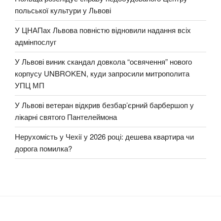
польської культури у Львові
У ЦНАПах Львова повністю відновили надання всіх
адмінпослуг
У Львові виник скандал довкола “освячення” нового
корпусу UNBROKEN, куди запросили митрополита
УПЦ МП
У Львові ветеран відкрив безбар’єрний барбершоп у
лікарні святого Пантелеймона
Нерухомість у Чехії у 2026 році: дешева квартира чи
дорога помилка?