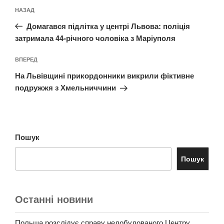
Навігація
Попередній
НАЗАД
записів
запис:
Домагався підлітка у центрі Львова: поліція
затримала 44-річного чоловіка з Маріуполя
Наступний
ВПЕРЕД
запис
На Львівщині прикордонники викрили фіктивне
подружжя з Хмельниччини
Пошук
Пошук
Останні новини
Польща розслідує справу недобудованого Центру