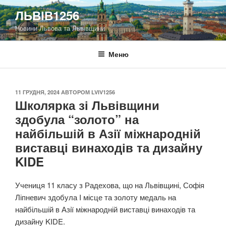
Перейти
ЛЬВІВ1256
до
Новини Львова та Львівщини
вмісту
Меню
ОПУБЛІКОВАНО
11 ГРУДНЯ, 2024
АВТОРОМ
LVIV1256
Школярка зі Львівщини
здобула “золото” на
найбільшій в Азії міжнародній
виставці винаходів та дизайну
KIDE
Учениця 11 класу з Радехова, що на Львівщині, Софія
Ліпневич здобула I місце та золоту медаль на
найбільшій в Азії міжнародній виставці винаходів та
дизайну KIDE.