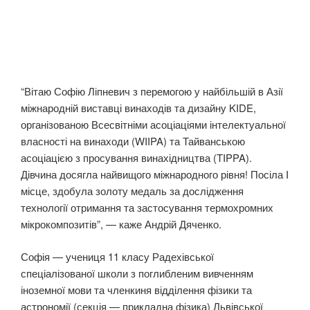
“Вітаю Софію Ліпневич з перемогою у найбільшій в Азії
міжнародній виставці винаходів та дизайну KIDE,
організованою Всесвітніми асоціаціями інтелектуальної
власності на винаходи (WIIPA) та Тайванською
асоціацією з просування винахідництва (TIPPA).
Дівчина досягла найвищого міжнародного рівня! Посіла I
місце, здобула золоту медаль за дослідження
технології отримання та застосування термохромних
мікрокомпозитів”, — каже Андрій Дяченко.
Софія — учениця 11 класу Радехівської
спеціалізованої школи з поглибленим вивченням
іноземної мови та членкиня відділення фізики та
астрономії (секція — прикладна фізика) Львівської