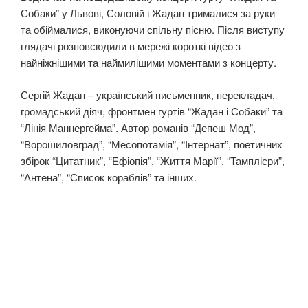
Собаки” у Львові, Соловій і Жадан трималися за руки
та обіймалися, виконуючи спільну пісню. Після виступу
глядачі розповсюдили в мережі короткі відео з
найніжнішими та наймилішими моментами з концерту.
Сергій Жадан – український письменник, перекладач,
громадський діяч, фронтмен гуртів “Жадан і Собаки” та
“Лінія Маннергейма”. Автор романів “Депеш Мод”,
“Ворошиловград”, “Месопотамія”, “Інтернат”, поетичних
збірок “Цитатник”, “Ефіопія”, “Життя Марії”, “Тамплієри”,
“Антена”, “Список кораблів” та інших.