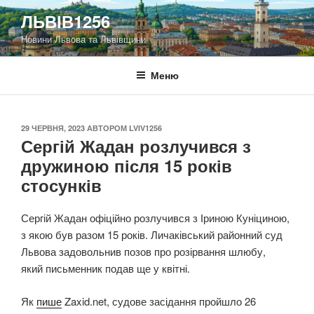
Перейти
ЛЬВІВ1256
до
Новини Львова та Львівщини
вмісту
Меню
ОПУБЛІКОВАНО
29 ЧЕРВНЯ, 2023
АВТОРОМ
LVIV1256
Сергій Жадан розлучився з
дружиною після 15 років
стосунків
Сергій Жадан офіційно розлучився з Іриною Куніциною,
з якою був разом 15 років. Личаківський районний суд
Львова задовольнив позов про розірвання шлюбу,
який письменник подав ще у квітні.
Як
пише
Zaxid.net, судове засідання пройшло 26