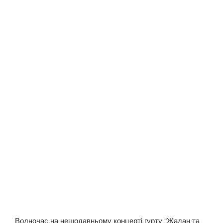
Водночас на нещодавньому концерті гурту “Жадан та