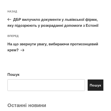
Навігація
Попередній
НАЗАД
записів
запис:
ДБР вилучило документи у львівської фірми,
яку підозрюють у розкраданні допомоги з Естонії
Наступний
ВПЕРЕД
запис
На що звернути увагу, вибираючи протисонцевий
крем?
Пошук
Пошук
Останні новини