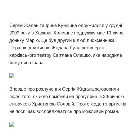
Сергій Жадан та Ірина Куніцина одружилися у грудні
2009 року в Харкові. Колишнє подружжя має 10-річну
доньку Марію. Це був другий шлюб письменника.
Першою дружиною Жадана була режисерка
харківського театру Світлана Олешко, яка народила
йому сина Івана.
Вперше про розлучення Сергія Жадана заговорили
після того, як його помітили на прогулянці з 30-річною
співачкою Христиною Соловій. Проте жоден з артистів
не поспішає висловлюватись про можливий роман.