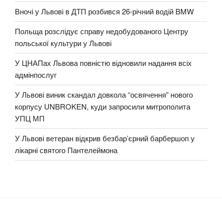
Вночі у Львові в ДТП розбився 26-річний водій BMW
Польща розслідує справу недобудованого Центру
польської культури у Львові
У ЦНАПах Львова повністю відновили надання всіх
адмінпослуг
У Львові виник скандал довкола “освячення” нового
корпусу UNBROKEN, куди запросили митрополита
УПЦ МП
У Львові ветеран відкрив безбар’єрний барбершоп у
лікарні святого Пантелеймона