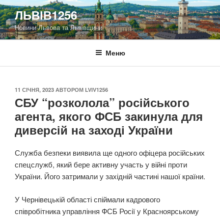
Перейти
ЛЬВІВ1256
до
Новини Львова та Львівщини
вмісту
Меню
ОПУБЛІКОВАНО
11 СІЧНЯ, 2023
АВТОРОМ
LVIV1256
СБУ “розколола” російського
агента, якого ФСБ закинула для
диверсій на заході України
Служба безпеки виявила ще одного офіцера російських
спецслужб, який бере активну участь у війні проти
України. Його затримали у західній частині нашої країни.
У Чернівецькій області спіймали кадрового
співробітника управління ФСБ Росії у Красноярському