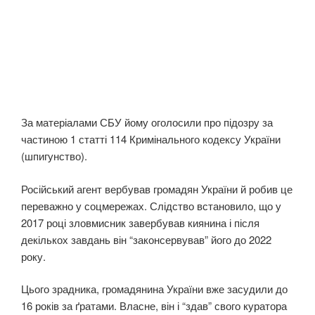
За матеріалами СБУ йому оголосили про підозру за
частиною 1 статті 114 Кримінального кодексу України
(шпигунство).
Російський агент вербував громадян України й робив це
переважно у соцмережах. Слідство встановило, що у
2017 році зловмисник завербував киянина і після
декількох завдань він “законсервував” його до 2022
року.
Цього зрадника, громадянина України вже засудили до
16 років за ґратами. Власне, він і “здав” свого куратора