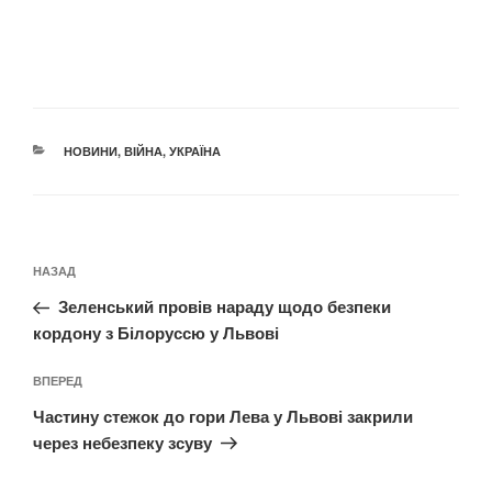
КАТЕГОРІЇ
НОВИНИ
,
ВІЙНА
,
УКРАЇНА
Навігація
Попередній
НАЗАД
записів
запис:
Зеленський провів нараду щодо безпеки
кордону з Білоруссю у Львові
Наступний
ВПЕРЕД
запис
Частину стежок до гори Лева у Львові закрили
через небезпеку зсуву