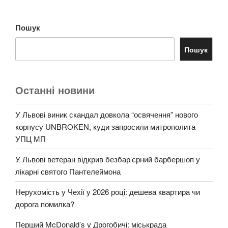
Пошук
Пошук
Останні новини
У Львові виник скандал довкола “освячення” нового
корпусу UNBROKEN, куди запросили митрополита
УПЦ МП
У Львові ветеран відкрив безбар’єрний барбершоп у
лікарні святого Пантелеймона
Нерухомість у Чехії у 2026 році: дешева квартира чи
дорога помилка?
Перший McDonald’s у Дрогобичі: міськрада