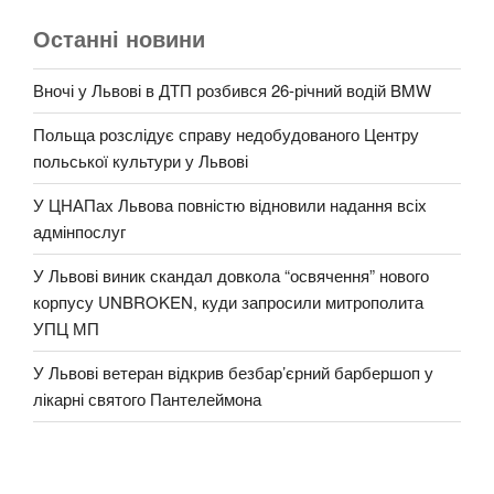
Останні новини
Вночі у Львові в ДТП розбився 26-річний водій BMW
Польща розслідує справу недобудованого Центру
польської культури у Львові
У ЦНАПах Львова повністю відновили надання всіх
адмінпослуг
У Львові виник скандал довкола “освячення” нового
корпусу UNBROKEN, куди запросили митрополита
УПЦ МП
У Львові ветеран відкрив безбар’єрний барбершоп у
лікарні святого Пантелеймона