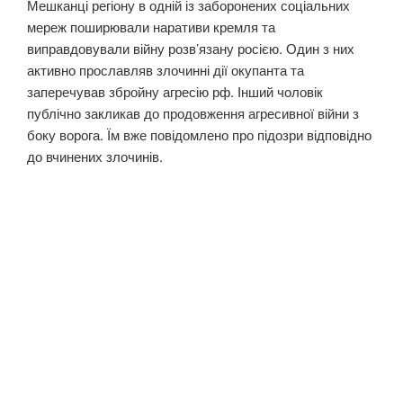
Мешканці регіону в одній із заборонених соціальних
мереж поширювали наративи кремля та
виправдовували війну розв’язану росією. Один з них
активно прославляв злочинні дії окупанта та
заперечував збройну агресію рф. Інший чоловік
публічно закликав до продовження агресивної війни з
боку ворога. Їм вже повідомлено про підозри відповідно
до вчинених злочинів.