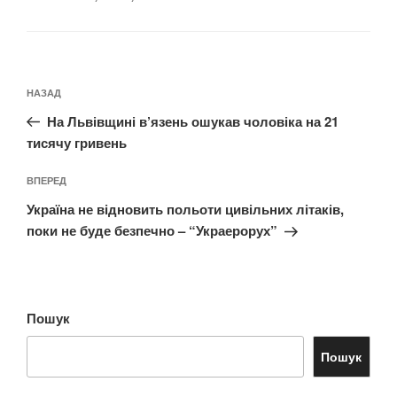
Навігація
Попередній
НАЗАД
записів
запис:
На Львівщині в’язень ошукав чоловіка на 21
тисячу гривень
Наступний
ВПЕРЕД
запис
Україна не відновить польоти цивільних літаків,
поки не буде безпечно – “Украерорух”
Пошук
Пошук