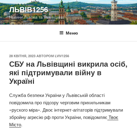
Перейти
ЛЬВІВ1256
до
Новини Львова та Львівщини
вмісту
Меню
ОПУБЛІКОВАНО
28 КВІТНЯ, 2023
АВТОРОМ
LVIV1256
СБУ на Львівщині викрила осіб,
які підтримували війну в
Україні
Служба безпеки України у Львівській області
повідомила про підозру черговим прихильникам
«руского міра». Двоє інтернет-агітаторів підтримували
збройну агресію рф проти України, повідомляє
Твоє
Місто
.