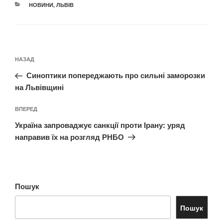
КАТЕГОРІЇ
НОВИНИ
,
ЛЬВІВ
Навігація
Попередній
НАЗАД
записів
запис:
Синоптики попереджають про сильні заморозки
на Львівщині
Наступний
ВПЕРЕД
запис
Україна запроваджує санкції проти Ірану: уряд
направив їх на розгляд РНБО
Пошук
Пошук