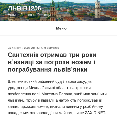
Перейти
ЛЬВІВ1256
до
Новини Львова та Львівщини
вмісту
Меню
ОПУБЛІКОВАНО
25 КВІТНЯ, 2023
АВТОРОМ
LVIV1256
Сантехнік отримав три роки
в’язниці за погрози ножем і
пограбування львів’янки
Шевченківський районний суд Львова засудив
уродженця Миколаївської області на три роки
позбавлення волі. Максима Балана, який мав замінити
львів’янці трубу в підвалі, а натомість погрожував їй
канцелярським ножем, визнали винним у розбійному
нападі з метою заволодіння майном, пише
ZAXID.NET
.