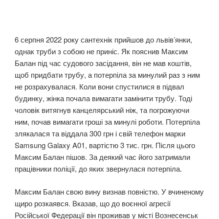
6 серпня 2022 року сантехнік прийшов до львів’янки,
однак труби з собою не приніс. Як пояснив Максим
Балан під час судового засідання, він не мав коштів,
щоб придбати трубу, а потерпіла за минулий раз з ним
не розрахувалася. Коли вони спустилися в підвал
будинку, жінка почала вимагати замінити трубу. Тоді
чоловік витягнув канцелярський ніж, та погрожуючи
ним, почав вимагати гроші за минулі роботи. Потерпіла
злякалася та віддала 300 грн і свій телефон марки
Samsung Galaxy A01, вартістю 3 тис. грн. Після цього
Максим Балан пішов. За деякий час його затримали
працівники поліції, до яких звернулася потерпіла.
Максим Балан свою вину визнав повністю. У вчиненому
щиро розкаявся. Вказав, що до воєнної агресії
Російської Федерації він проживав у місті Вознесенськ