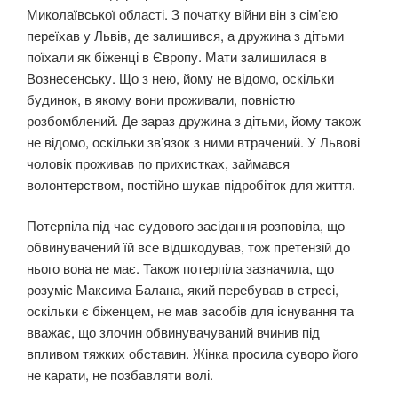
Миколаївської області. З початку війни він з сім’єю
переїхав у Львів, де залишився, а дружина з дітьми
поїхали як біженці в Європу. Мати залишилася в
Вознесенську. Що з нею, йому не відомо, оскільки
будинок, в якому вони проживали, повністю
розбомблений. Де зараз дружина з дітьми, йому також
не відомо, оскільки зв’язок з ними втрачений. У Львові
чоловік проживав по прихистках, займався
волонтерством, постійно шукав підробіток для життя.
Потерпіла під час судового засідання розповіла, що
обвинувачений їй все відшкодував, тож претензій до
нього вона не має. Також потерпіла зазначила, що
розуміє Максима Балана, який перебував в стресі,
оскільки є біженцем, не мав засобів для існування та
вважає, що злочин обвинувачуваний вчинив під
впливом тяжких обставин. Жінка просила суворо його
не карати, не позбавляти волі.