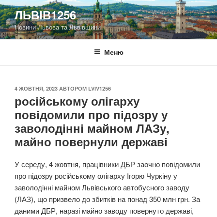
Перейти
ЛЬВІВ1256
до
Новини Львова та Львівщини
вмісту
Меню
ОПУБЛІКОВАНО
4 ЖОВТНЯ, 2023
АВТОРОМ
LVIV1256
російському олігарху
повідомили про підозру у
заволодінні майном ЛАЗу,
майно повернули державі
У середу, 4 жовтня, працівники ДБР заочно повідомили
про підозру російському олігарху Ігорю Чуркіну у
заволодінні майном Львівського автобусного заводу
(ЛАЗ), що призвело до збитків на понад 350 млн грн. За
даними ДБР, наразі майно заводу повернуто державі,