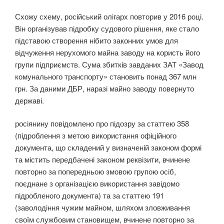
Схожу схему, російський олігарх повторив у 2016 році.
Він організував підробку судового рішення, яке стало
підставою створення нібито законних умов для
відчуження нерухомого майна заводу на користь його
групи підприємств. Сума збитків завданих ЗАТ «Завод
комунального транспорту» становить понад 367 млн
грн. За даними ДБР, наразі майно заводу повернуто
державі.
росіянину повідомлено про підозру за статтею 358
(підроблення з метою використання офіційного
документа, що складений у визначеній законом формі
та містить передбачені законом реквізити, вчинене
повторно за попередньою змовою групою осіб,
поєднане з організацією використання завідомо
підробленого документа) та за статтею 191
(заволодіння чужим майном, шляхом зловживання
своїм службовим становищем, вчинене повторно за