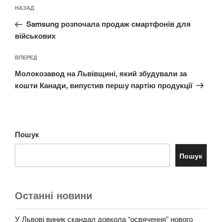
Навігація
Попередній
НАЗАД
записів
запис:
Samsung розпочала продаж смартфонів для
військових
Наступний
ВПЕРЕД
запис
Молокозавод на Львівщині, який збудували за
кошти Канади, випустив першу партію продукції
Пошук
Пошук
Останні новини
У Львові виник скандал довкола “освячення” нового