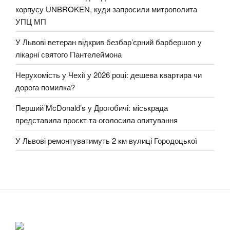
корпусу UNBROKEN, куди запросили митрополита
УПЦ МП
У Львові ветеран відкрив безбар’єрний барбершоп у
лікарні святого Пантелеймона
Нерухомість у Чехії у 2026 році: дешева квартира чи
дорога помилка?
Перший McDonald’s у Дрогобичі: міськрада
представила проєкт та оголосила опитування
У Львові ремонтуватимуть 2 км вулиці Городоцької