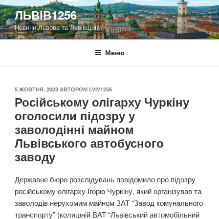
Перейти
ЛЬВІВ1256
до
Новини Львова та Львівщини
вмісту
Меню
ОПУБЛІКОВАНО
5 ЖОВТНЯ, 2023
АВТОРОМ
LVIV1256
Російському олігарху Чуркіну
оголосили підозру у
заволодінні майном
Львівського автобусного
заводу
Державне бюро розслідувань повідомило про підозру
російському олігарху Ігорю Чуркіну, який організував та
заволодів нерухомим майном ЗАТ “Завод комунального
транспорту” (колишній ВАТ “Львівський автомобільний