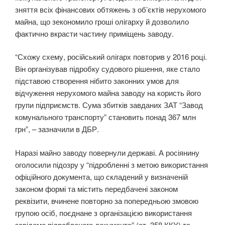
зняття всіх фінансових обтяжень з об’єктів нерухомого
майна, що зекономило гроші олігарху й дозволило
фактично вкрасти частину приміщень заводу.
“Схожу схему, російський олігарх повторив у 2016 році.
Він організував підробку судового рішення, яке стало
підставою створення нібито законних умов для
відчуження нерухомого майна заводу на користь його
групи підприємств. Сума збитків завданих ЗАТ “Завод
комунального транспорту” становить понад 367 млн
грн”, – зазначили в ДБР.
Наразі майно заводу повернули державі. А росіянину
оголосили підозру у “підробленні з метою використання
офіційного документа, що складений у визначеній
законом формі та містить передбачені законом
реквізити, вчинене повторно за попередньою змовою
групою осіб, поєднане з організацією використання
завідомо підробленого документа” (ст. 358 ККУ) та