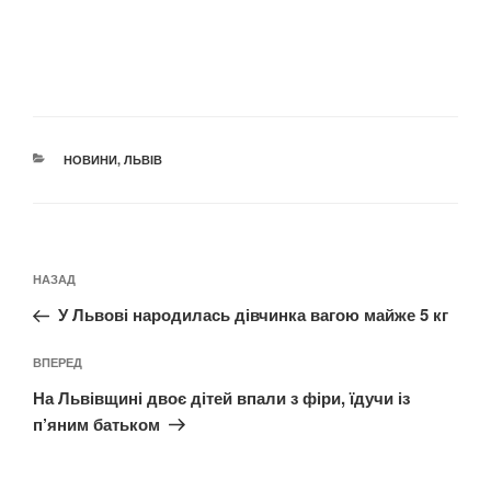
КАТЕГОРІЇ
НОВИНИ
,
ЛЬВІВ
Навігація
Попередній
НАЗАД
записів
запис:
У Львові народилась дівчинка вагою майже 5 кг
Наступний
ВПЕРЕД
запис
На Львівщині двоє дітей впали з фіри, їдучи із
п’яним батьком