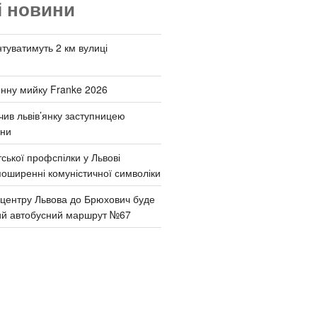
і новини
туватимуть 2 км вулиці
онну мийку Franke 2026
чив львів’янку заступницею
они
ської профспілки у Львові
поширенні комуністичної символіки
д центру Львова до Брюхович буде
ий автобусний маршрут №67