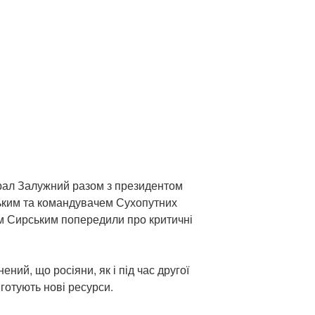
рал Залужний разом з президентом
ким та командувачем Сухопутних
м Сирським попередили про критичні
ий, що росіяни, як і під час другої
 готують нові ресурси.