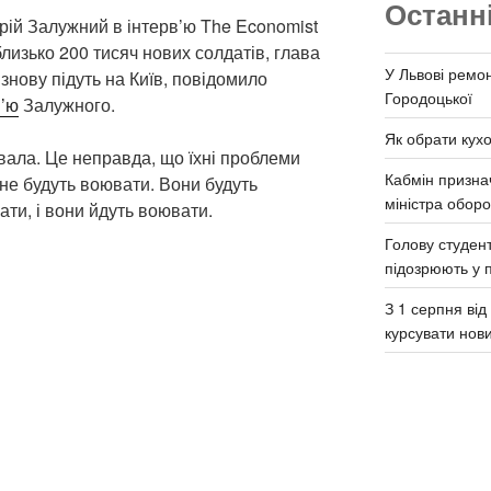
Останн
ій Залужний в інтерв’ю The Economist
близько 200 тисяч нових солдатів, глава
У Львові ремон
знову підуть на Київ, повідомило
Городоцької
в’ю
Залужного.
Як обрати кух
вала. Це неправда, що їхні проблеми
Кабмін призна
 не будуть воювати. Вони будуть
міністра обор
ати, і вони йдуть воювати.
Голову студент
підозрюють у 
З 1 серпня ві
курсувати нов