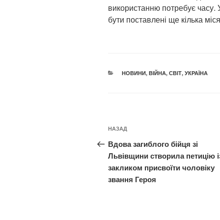
використанню потребує часу. У
бути поставлені ще кілька міся
КАТЕГОРІЇ
НОВИНИ
,
ВІЙНА
,
СВІТ
,
УКРАЇНА
Навігація
Попередній
НАЗАД
записів
запис:
Вдова загиблого бійця зі
Львівщини створила петицію і
закликом присвоїти чоловіку
звання Героя