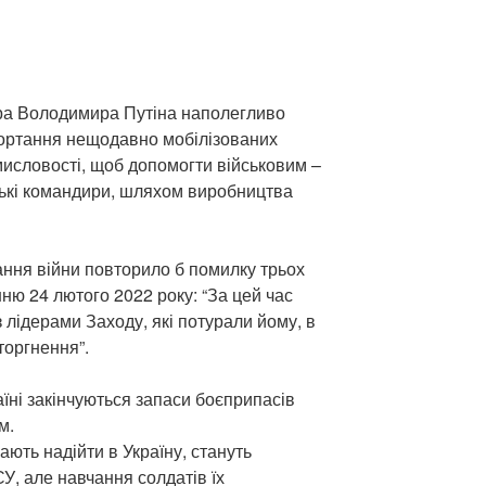
ора Володимира Путіна наполегливо
гортання нещодавно мобілізованих
исловості, щоб допомогти військовим –
нські командири, шляхом виробництва
ння війни повторило б помилку трьох
нню 24 лютого 2022 року: “За цей час
 лідерами Заходу, які потурали йому, в
торгнення”.
їні закінчуються запаси боєприпасів
м.
мають надійти в Україну, стануть
, але навчання солдатів їх