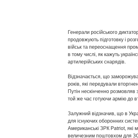
Генерали російського диктат
продовжують підготовку і роз
військ та переоснащення пром
в тому числі, як кажуть украї
артилерійських снарядів.
Відзначається, що заморожува
років, які передували вторгне
Путін нескінченно розмовляв з
той же час готуючи армію до в
Залужний відзначив, що в Укра
для існуючих оборонних систе
Американські ЗРК Patriot, які 
величезним поштовхом для ЗСУ