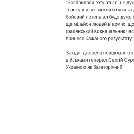
“Боєприпаси готуються, не дуж
ті ресурси, які могли б бути з
бойовий потенціал буде дуже і
ще мільйон людей в армію, що
(радянський воєначальник часів
принесе бажаного результату”
Західні джерела повідомляють
військами генерал Сергій Суро
Україною як багаторічний.