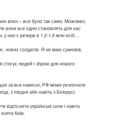
ких воєн – все було так само. Можливо,
ле вони все одно становлять для нас
 у них є резерв в 1,2-1,5 млн осіб…
с. нових солдатів. Я не маю сумнівів,
ія стягує людей і зброю для нового
дше за все навесні, РФ може розпочати
оді, з півдня або навіть з Білорусі.
ти відтіснити українські сили і навіть
 взяти Київ.