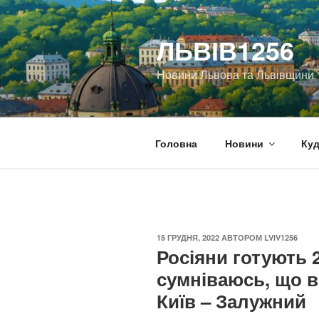
Перейти
до
ЛЬВІВ1256
вмісту
Новини Львова та Львівщини
Головна
Новини
Куд
ОПУБЛІКОВАНО
15 ГРУДНЯ, 2022
АВТОРОМ
LVIV1256
Росіяни готують 2
сумніваюсь, що в
Київ – Залужний