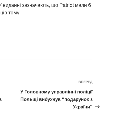
 виданні зазначають, що Patriot мали б
ців тому.
Наступний
ВПЕРЕД
запис
У Головному управлінні поліції
з
Польщі вибухнув “подарунок з
України”