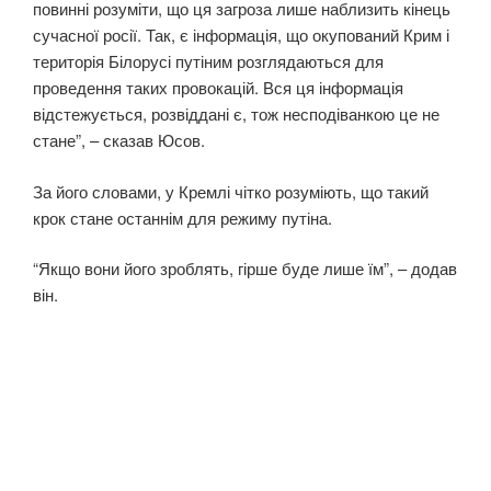
повинні розуміти, що ця загроза лише наблизить кінець
сучасної росії. Так, є інформація, що окупований Крим і
територія Білорусі путіним розглядаються для
проведення таких провокацій. Вся ця інформація
відстежується, розвіддані є, тож несподіванкою це не
стане”, – сказав Юсов.
За його словами, у Кремлі чітко розуміють, що такий
крок стане останнім для режиму путіна.
“Якщо вони його зроблять, гірше буде лише їм”, – додав
він.