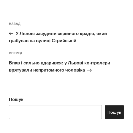
Навігація
Попередній
НАЗАД
записів
запис:
У Львові засудили серійного крадія, який
грабував на вулиці Стрийській
Наступний
ВПЕРЕД
запис
Впав і сильно вдарився: у Львові контролери
врятували непритомного чоловіка
Пошук
Пошук