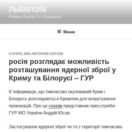
Перейти
ЛЬВІВ1256
до
Новини Львова та Львівщини
вмісту
Меню
ОПУБЛІКОВАНО
4 СІЧНЯ, 2023
АВТОРОМ
LVIV1256
росія розглядає можливість
розташування ядерної зброї у
Криму та Білорусі – ГУР
Є інформація, що тимчасово окупований Крим і
Білорусь розглядаються Кремлем для влаштування
провокацій. Про це
сказав
представник пресслужби
ГУР МО України Андрій Юсов.
Застосування ядерної зброї чи то з території тимчасово