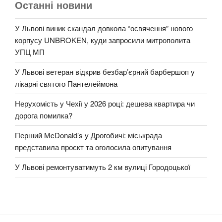
Останні новини
У Львові виник скандал довкола “освячення” нового
корпусу UNBROKEN, куди запросили митрополита
УПЦ МП
У Львові ветеран відкрив безбар’єрний барбершоп у
лікарні святого Пантелеймона
Нерухомість у Чехії у 2026 році: дешева квартира чи
дорога помилка?
Перший McDonald’s у Дрогобичі: міськрада
представила проєкт та оголосила опитування
У Львові ремонтуватимуть 2 км вулиці Городоцької