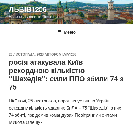
Перейти
ЛЬВІВ1256
до
Новини Львова та Львівщини
вмісту
Меню
ОПУБЛІКОВАНО
25 ЛИСТОПАДА, 2023
АВТОРОМ
LVIV1256
росія атакувала Київ
рекордною кількістю
“Шахедів”: сили ППО збили 74 з
75
Цієї ночі, 25 листопада, ворог випустив по Україні
рекордну кількість ударних БпЛА – 75 “Шахедів”, з них
74 збиті, повідомив командувач Повітряними силами
Микола Олещук.