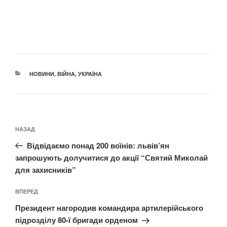
КАТЕГОРІЇ
НОВИНИ
,
ВІЙНА
,
УКРАЇНА
Навігація
Попередній
НАЗАД
записів
запис:
Відвідаємо понад 200 воїнів: львів’ян
запрошують долучитися до акції “Святий Миколай
для захисників”
Наступний
ВПЕРЕД
запис
Президент нагородив командира артилерійського
підрозділу 80-ї бригади орденом