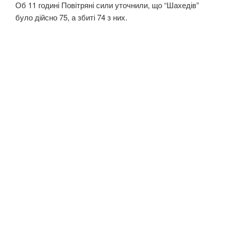
Об 11 годині Повітряні сили уточнили, що “Шахедів”
було дійсно 75, а збиті 74 з них.