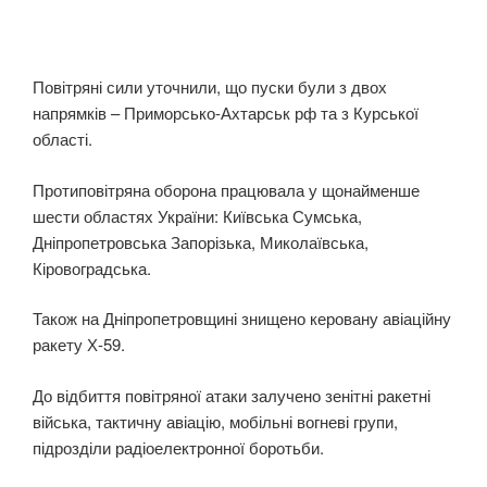
Повітряні сили уточнили, що пуски були з двох
напрямків – Приморсько-Ахтарськ рф та з Курської
області.
Протиповітряна оборона працювала у щонайменше
шести областях України: Київська Сумська,
Дніпропетровська Запорізька, Миколаївська,
Кіровоградська.
Також на Дніпропетровщині знищено керовану авіаційну
ракету Х-59.
До відбиття повітряної атаки залучено зенітні ракетні
війська, тактичну авіацію, мобільні вогневі групи,
підрозділи радіоелектронної боротьби.